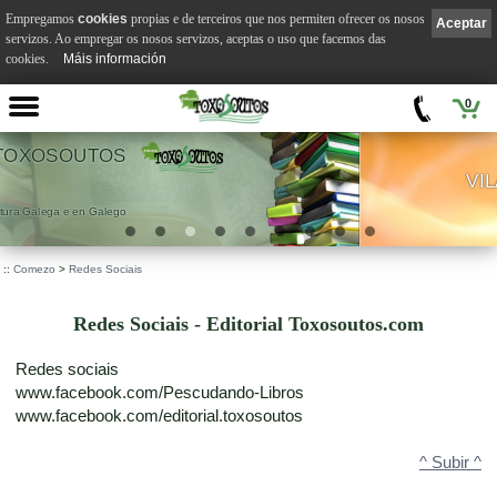
Empregamos
cookies
propias e de terceiros que nos permiten ofrecer os nosos
Aceptar
servizos. Ao empregar os nosos servizos, aceptas o uso que facemos das
cookies.
Máis información
0
VILA SUÁREZ
.
::
Comezo
>
Redes Sociais
Redes Sociais - Editorial Toxosoutos.com
Redes sociais
www.facebook.com/Pescudando-Libros
www.facebook.com/editorial.toxosoutos
^ Subir ^