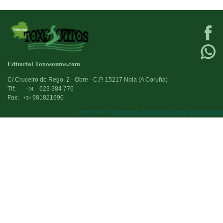
Editorial Toxosoutos.com
C/ Cruceiro do Rego, 2 - Obre - C.P. 15217 Noia (A Coruña)
Tlf:
623 384 776
+34
Fax:
981821690
+34
Deseño web:->
kantaronet - Deseño de páxinas web en Galicia