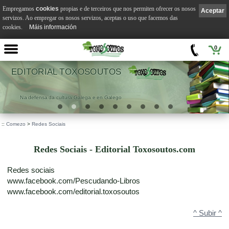
Empregamos
cookies
propias e de terceiros que nos permiten ofrecer os nosos
Aceptar
servizos. Ao empregar os nosos servizos, aceptas o uso que facemos das
cookies.
Máis información
0
VILA SUÁREZ
.
::
Comezo
>
Redes Sociais
Redes Sociais - Editorial Toxosoutos.com
Redes sociais
www.facebook.com/Pescudando-Libros
www.facebook.com/editorial.toxosoutos
^ Subir ^