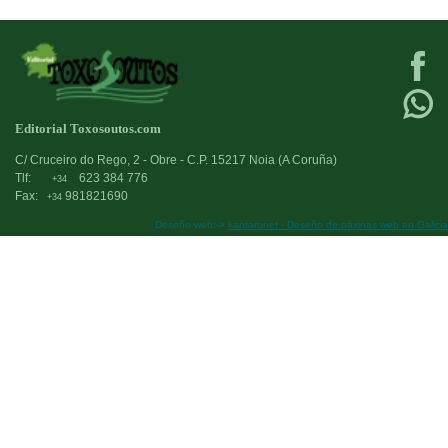
Editorial Toxosoutos.com
C/ Cruceiro do Rego, 2 - Obre - C.P. 15217 Noia (A Coruña)
Tlf:
623 384 776
+34
Fax:
981821690
+34
Deseño web:->
kantaronet - Deseño de páxinas web en Galicia