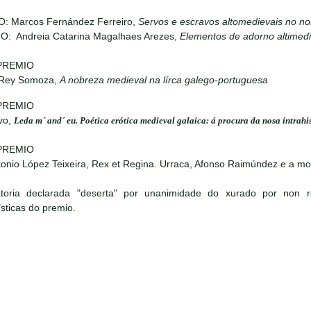
O: Marcos Fernández Ferreiro,
Servos e escravos altomedievais no no
IO: Andreia Catarina Magalhaes Arezes,
Elementos de adorno altimedi
PREMIO
 Rey Somoza,
A nobreza medieval na lírca galego-portuguesa
PREMIO
vo,
Leda m´ and´ eu. Poética erótica medieval galaica: á procura da nosa intrahi
PREMIO
onio López Teixeira, Rex et Regina. Urraca, Afonso Raimúndez e a m
toria declarada "deserta" por unanimidade do xurado por non 
ísticas do premio.