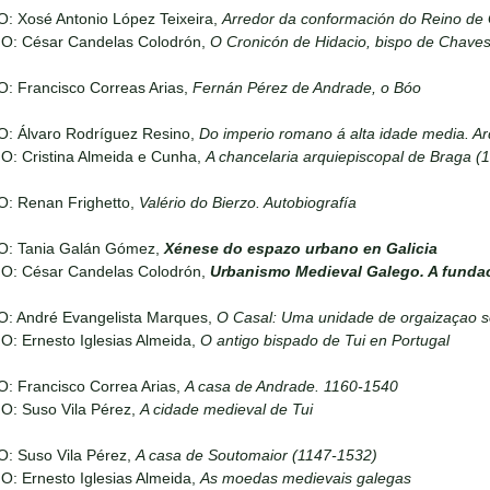
: Xosé Antonio López Teixeira,
Arredor da conformación do Reino de 
IO: César Candelas Colodrón,
O Cronicón de Hidacio, bispo de Chave
: Francisco Correas Arias,
Fernán Pérez de Andrade, o Bóo
O: Álvaro Rodríguez Resino,
Do imperio romano á alta idade media. Ar
O: Cristina Almeida e Cunha,
A chancelaria arquiepiscopal de Braga (
O: Renan Frighetto,
Valério do Bierzo. Autobiografía
O: Tania Galán Gómez,
Xénese do espazo urbano en Galicia
IO: César Candelas Colodrón,
Urbanismo Medieval Galego. A funda
O: André Evangelista Marques,
O Casal: Uma unidade de orgaizaçao s
O: Ernesto Iglesias Almeida,
O antigo bispado de Tui en Portugal
: Francisco Correa Arias,
A casa de Andrade. 1160-1540
O: Suso Vila Pérez,
A cidade medieval de Tui
O: Suso Vila Pérez,
A casa de Soutomaior (1147-1532)
O: Ernesto Iglesias Almeida,
As moedas medievais galegas