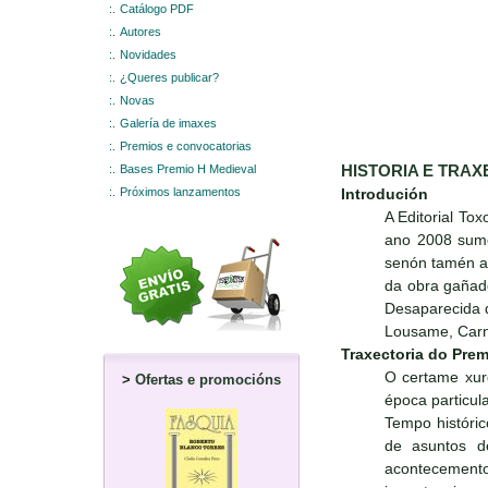
:.
Catálogo PDF
:.
Autores
:.
Novidades
:.
¿Queres publicar?
:.
Novas
:.
Galería de imaxes
:.
Premios e convocatorias
:.
Bases Premio H Medieval
HISTORIA E TRAX
:.
Próximos lanzamentos
Introdución
A Editorial To
ano 2008 sumou
senón tamén a 
da obra gañado
Desaparecida d
Lousame, Carn
Traxectoria do Prem
O certame xurd
>
Ofertas e promocións
época particula
Tempo históric
de asuntos d
acontecemento