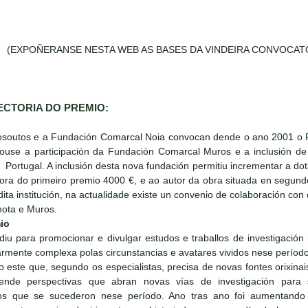
(EXPOÑERANSE NESTA WEB AS BASES DA VINDEIRA CONVOCATO
ECTORIA DO PREMIO:
xosoutos e a Fundación Comarcal Noia convocan dende o ano 2001 o P
se a participación da Fundación Comarcal Muros e a inclusión de tr
Portugal. A inclusión desta nova fundación permitiu incrementar a d
ra do primeiro premio 4000 €, e ao autor da obra situada en segundo 
ita institución, na actualidade existe un convenio de colaboración con
ota e Muros.
io
iu para promocionar e divulgar estudos e traballos de investigación
rmente complexa polas circunstancias e avatares vividos nese período d
o este que, segundo os especialistas, precisa de novas fontes orixin
ende perspectivas que abran novas vías de investigación para
s que se sucederon nese período. Ano tras ano foi aumentando o