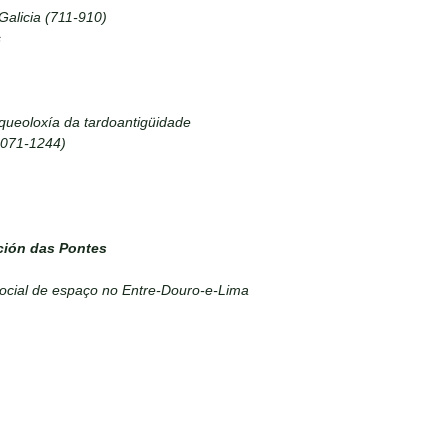
Galicia (711-910)
s
queoloxía da tardoantigüidade
1071-1244)
ción das Pontes
ocial de espaço no Entre-Douro-e-Lima