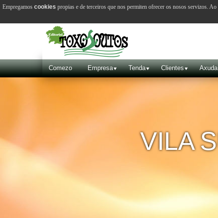
Empregamos
cookies
propias e de terceiros que nos permiten ofrecer os nosos servizos. A
Comezo
Empresa
Tenda
Clientes
Axuda
VILA 