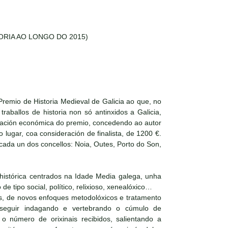
RIA AO LONGO DO 2015)
remio de Historia Medieval de Galicia ao que, no
aballos de historia non só antinxidos a Galicia,
otación económica do premio, concedendo ao autor
lugar, coa consideración de finalista, de 1200 €.
 cada un dos concellos: Noia, Outes, Porto do Son,
 histórica centrados na Idade Media galega, unha
e tipo social, político, relixioso, xenealóxico…
ais, de novos enfoques metodolóxicos e tratamento
 seguir indagando e vertebrando o cúmulo de
 número de orixinais recibidos, salientando a