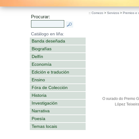
.
::
Comezo
>
Servizos
>
Premios e 
Procurar:
Catálogo en liña:
Banda deseñada
Biografías
Delfín
Economía
Edición e tradución
Ensino
Fóra de Colección
Historia
O xurado do Premo Ga
Investigación
López Teixeir
Narrativa
Poesía
Temas locais