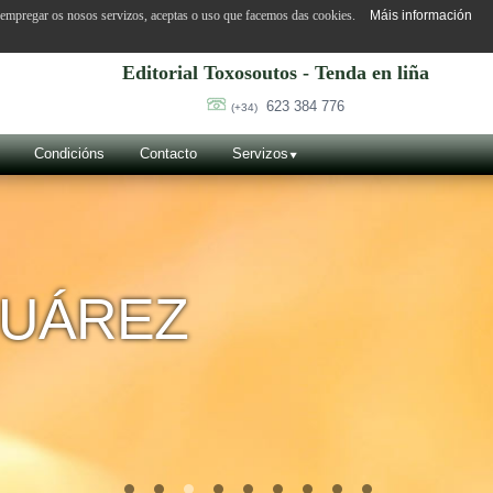
o empregar os nosos servizos, aceptas o uso que facemos das cookies.
Máis información
Editorial Toxosoutos - Tenda en liña
623 384 776
(+34)
Condicións
Contacto
Servizos
SUÁREZ