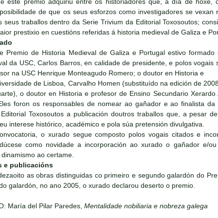
e este premio adquiriu entre os historiadores que, a día de hoxe, 
a posibilidade de que os seus esforzos como investigadores se vex
s seus traballos dentro da Serie Trivium da Editorial Toxosoutos; con
ior prestixio en cuestións referidas á historia medieval de Galiza e Por
rado
e Premio de Historia Medieval de Galiza e Portugal estivo formado 
val da USC, Carlos Barros, en calidade de presidente, e polos vogais s
esor na USC Henrique Monteagudo Romero; o doutor en Historia e
iversidade de Lisboa, Carvalho Homen (substituído na edición de 2008
arte), o doutor en Historia e profesor de Ensino Secundario Xerardo
Eles foron os responsables de nomear ao gañador e ao finalista da 
ditorial Toxosoutos a publicación doutros traballos que, a pesar d
eu interese histórico, académico e pola súa pretensión divulgativa.
onvocatoria, o xurado segue composto polos vogais citados e inc
odúcese como novidade a incorporación ao xurado o gañador e/ou f
r dinamismo ao certame.
s e publicacións
 dezaoito as obras distinguidas co primeiro e segundo galardón do Pre
o galardón, no ano 2005, o xurado declarou deserto o premio.
: María del Pilar Paredes,
Mentalidade nobiliaria e nobreza galega