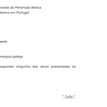
roeste da Península Ibérica
évicos em Portugal
storia
onarquía galega
responder ningunha das obras presentadas ás
^ Subir ^