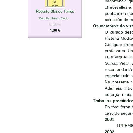
importancia qu
ofréceselles 
Roberto Blanco Torres
publicación do
González Pérez, Clodio
colección de ma
6,50 €
Os membros do xu
4,00 €
O xurado dest
Historia Medie
Galega e prof
profesor na Un
Luís Miguel Du
García Vidal. 
recomendar á E
especial polo s
Na presente c
Ademais, intr
outorgar maio
Traballos premiado
En total foron
caso do segund
2001
I PREMIO
2002