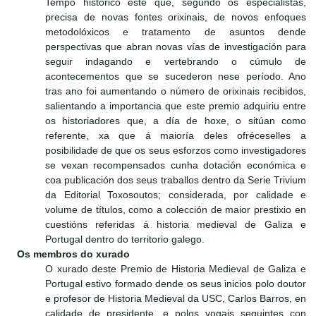
Tempo histórico este que, segundo os especialistas,
precisa de novas fontes orixinais, de novos enfoques
metodolóxicos e tratamento de asuntos dende
perspectivas que abran novas vías de investigación para
seguir indagando e vertebrando o cúmulo de
acontecementos que se sucederon nese período. Ano
tras ano foi aumentando o número de orixinais recibidos,
salientando a importancia que este premio adquiriu entre
os historiadores que, a día de hoxe, o sitúan como
referente, xa que á maioría deles ofréceselles a
posibilidade de que os seus esforzos como investigadores
se vexan recompensados cunha dotación económica e
coa publicación dos seus traballos dentro da Serie Trivium
da Editorial Toxosoutos; considerada, por calidade e
volume de títulos, como a colección de maior prestixio en
cuestións referidas á historia medieval de Galiza e
Portugal dentro do territorio galego.
Os membros do xurado
O xurado deste Premio de Historia Medieval de Galiza e
Portugal estivo formado dende os seus inicios polo doutor
e profesor de Historia Medieval da USC, Carlos Barros, en
calidade de presidente, e polos vogais seguintes con