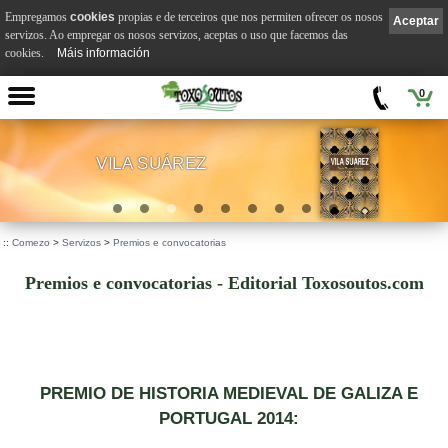
Empregamos
cookies
propias e de terceiros que nos permiten ofrecer os nosos
Aceptar
servizos. Ao empregar os nosos servizos, aceptas o uso que facemos das
cookies.
Máis información
0
VILA SUÁREZ
.
::
Comezo
>
Servizos
>
Premios e convocatorias
Premios e convocatorias - Editorial Toxosoutos.com
PREMIO DE HISTORIA MEDIEVAL DE GALIZA E
PORTUGAL 2014: