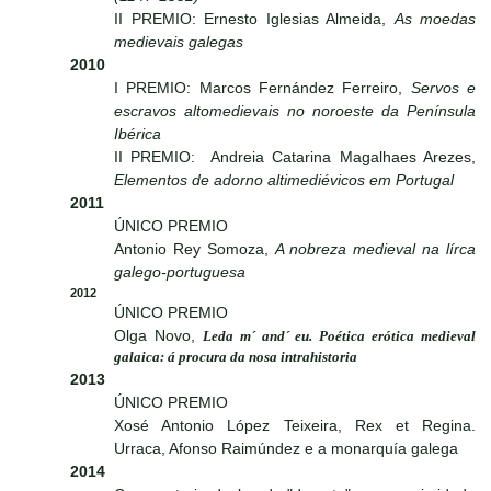
II PREMIO: Ernesto Iglesias Almeida,
As moedas
medievais galegas
2010
I PREMIO: Marcos Fernández Ferreiro,
Servos e
escravos altomedievais no noroeste da Península
Ibérica
II PREMIO: Andreia Catarina Magalhaes Arezes,
Elementos de adorno altimediévicos em Portugal
2011
ÚNICO PREMIO
Antonio Rey Somoza,
A nobreza medieval na lírca
galego-portuguesa
2012
ÚNICO PREMIO
Olga Novo,
Leda m´ and´ eu. Poética erótica medieval
galaica: á procura da nosa intrahistoria
2013
ÚNICO PREMIO
Xosé Antonio López Teixeira, Rex et Regina.
Urraca, Afonso Raimúndez e a monarquía galega
2014