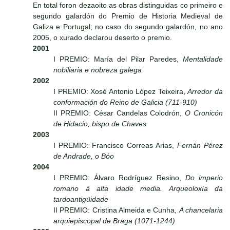
En total foron dezaoito as obras distinguidas co primeiro e
segundo galardón do Premio de Historia Medieval de
Galiza e Portugal; no caso do segundo galardón, no ano
2005, o xurado declarou deserto o premio.
2001
I PREMIO: María del Pilar Paredes,
Mentalidade
nobiliaria e nobreza galega
2002
I PREMIO: Xosé Antonio López Teixeira,
Arredor da
conformación do Reino de Galicia (711-910)
II PREMIO: César Candelas Colodrón,
O Cronicón
de Hidacio, bispo de Chaves
2003
I PREMIO: Francisco Correas Arias,
Fernán Pérez
de Andrade, o Bóo
2004
I PREMIO: Álvaro Rodríguez Resino,
Do imperio
romano á alta idade media. Arqueoloxía da
tardoantigüidade
II PREMIO: Cristina Almeida e Cunha,
A chancelaria
arquiepiscopal de Braga (1071-1244)