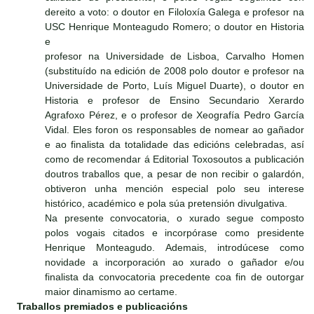
dereito a voto: o doutor en Filoloxía Galega e profesor na
USC Henrique Monteagudo Romero; o doutor en Historia
e
profesor na Universidade de Lisboa, Carvalho Homen
(substituído na edición de 2008 polo doutor e profesor na
Universidade de Porto, Luís Miguel Duarte), o doutor en
Historia e profesor de Ensino Secundario Xerardo
Agrafoxo Pérez, e o profesor de Xeografía Pedro García
Vidal. Eles foron os responsables de nomear ao gañador
e ao finalista da totalidade das edicións celebradas, así
como de recomendar á Editorial Toxosoutos a publicación
doutros traballos que, a pesar de non recibir o galardón,
obtiveron unha mención especial polo seu interese
histórico, académico e pola súa pretensión divulgativa.
Na presente convocatoria, o xurado segue composto
polos vogais citados e incorpórase como presidente
Henrique Monteagudo. Ademais, introdúcese como
novidade a incorporación ao xurado o gañador e/ou
finalista da convocatoria precedente coa fin de outorgar
maior dinamismo ao certame.
Traballos premiados e publicacións