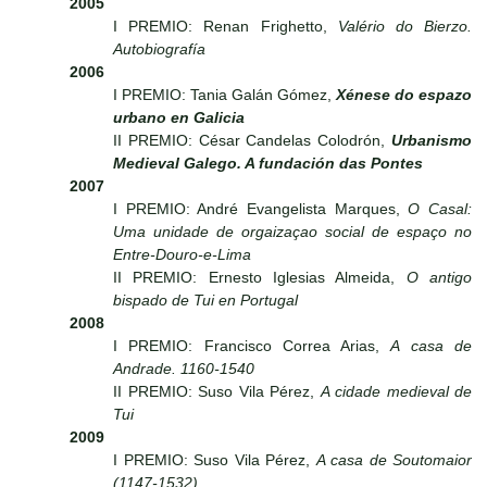
2005
I PREMIO: Renan Frighetto,
Valério do Bierzo.
Autobiografía
2006
I PREMIO: Tania Galán Gómez,
Xénese do espazo
urbano en Galicia
II PREMIO: César Candelas Colodrón,
Urbanismo
Medieval Galego. A fundación das Pontes
2007
I PREMIO: André Evangelista Marques,
O Casal:
Uma unidade de orgaizaçao social de espaço no
Entre-Douro-e-Lima
II PREMIO: Ernesto Iglesias Almeida,
O antigo
bispado de Tui en Portugal
2008
I PREMIO: Francisco Correa Arias,
A casa de
Andrade. 1160-1540
II PREMIO: Suso Vila Pérez,
A cidade medieval de
Tui
2009
I PREMIO: Suso Vila Pérez,
A casa de Soutomaior
(1147-1532)