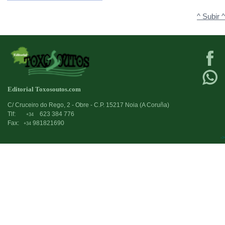
^ Subir ^
Editorial Toxosoutos.com
C/ Cruceiro do Rego, 2 - Obre - C.P. 15217 Noia (A Coruña)
Tlf:
623 384 776
+34
Fax:
981821690
+34
->