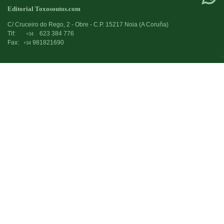
Editorial Toxosoutos.com
C/ Cruceiro do Rego, 2 - Obre - C.P. 15217 Noia (A Coruña)
Tlf:
623 384 776
+34
Fax:
981821690
+34
->