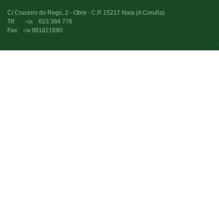
C/ Cruceiro do Rego, 2 - Obre - C.P. 15217 Noia (A Coruña)
Tlf:
623 384 776
+34
Fax:
981821690
+34
->