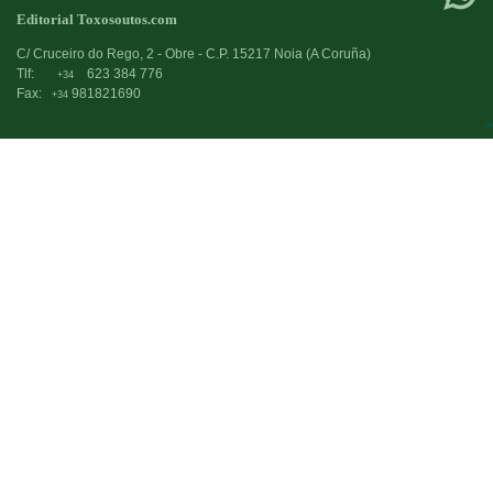
Editorial Toxosoutos.com
C/ Cruceiro do Rego, 2 - Obre - C.P. 15217 Noia (A Coruña)
Tlf:
623 384 776
+34
Fax:
981821690
+34
->