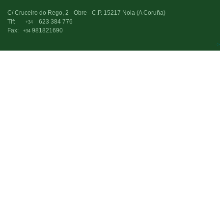
C/ Cruceiro do Rego, 2 - Obre - C.P. 15217 Noia (A Coruña)
Tlf:
623 384 776
+34
Fax:
981821690
+34
->