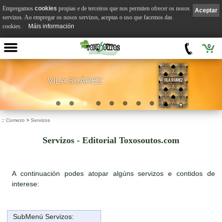
Empregamos
cookies
propias e de terceiros que nos permiten ofrecer os nosos
Aceptar
servizos. Ao empregar os nosos servizos, aceptas o uso que facemos das
cookies.
Máis información
0
VILA SUÁREZ
.
::
Comezo
>
Servizos
Servizos - Editorial Toxosoutos.com
A continuación podes atopar algúns servizos e contidos de
interese:
SubMenú Servizos: