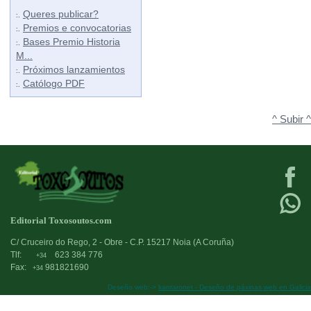
Queres publicar?
:.
Premios e convocatorias
:.
Bases Premio Historia
:.
M...
Próximos lanzamientos
:.
Católogo PDF
:.
^ Subir ^
Editorial Toxosoutos.com
C/ Cruceiro do Rego, 2 - Obre - C.P. 15217 Noia (A Coruña)
Tlf:
623 384 776
+34
Fax:
981821690
+34
Deseño web:->
kantaronet - Deseño de páxinas web en Galicia