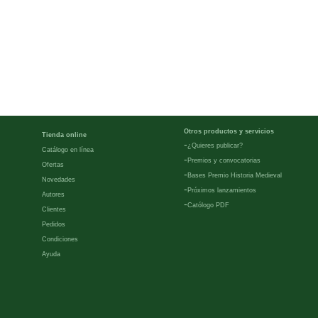
Otros productos y servicios
Tienda online
-
¿Quieres publicar?
Catálogo en línea
-
Premios y convocatorias
Ofertas
-
Bases Premio Historia Medieval
Novedades
-
Próximos lanzamientos
Autores
-
Católogo PDF
Clientes
Pedidos
Condiciones
Ayuda