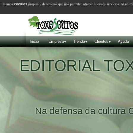
Usamos
cookies
propias y de terceros que nos permiten ofrecer nuestros servicios. Al utiliz
Inicio
Empresa
Tienda
Clientes
Ayuda
EDITORIAL T
Na defensa da cultura 