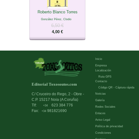
Roberto Blanco Torres
González Pérez, Clodio
6,50 €
4,00 €
Inicio
Empresa
Localización
Ruta GPS
Contacto
Editorial Toxosoutos.com
Código QR - Cáptura rápida
C/ Cruceiro do Rego, 2 - Obre -
Noticias
C.P. 15217 Noia (A Coruña)
Galería
Tlf:
623 384 776
+34
Redes Sociales
Fax:
981821690
+34
Enlaces
Aviso Legal
Política de privacidad
Condiciones