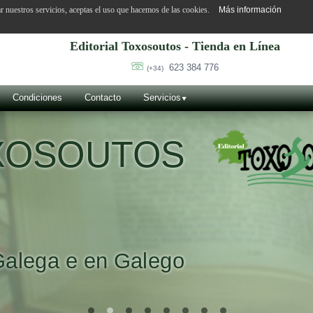
ar nuestros servicios, aceptas el uso que hacemos de las cookies.
Más información
Editorial Toxosoutos - Tienda en Línea
623 384 776
(+34)
Condiciones
Contacto
Servicios
OXOSOUTOS
Galega e en Galego