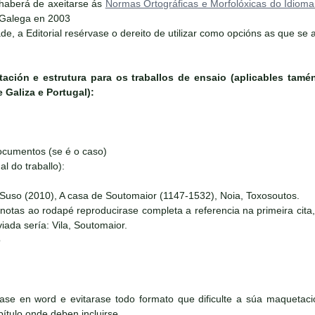
haberá de axeitarse ás
Normas Ortográficas e Morfolóxicas do Idiom
a Galega en 2003
e, a Editorial resérvase o dereito de utilizar como opcións as que se 
ntación e estrutura para os traballos de ensaio (aplicables tam
 Galiza e Portugal):
documentos (se é o caso)
nal do traballo):
), A casa de Soutomaior (1147-1532), Noia, Toxosoutos.
é reproducirase completa a referencia na primeira cita, e ab
viada sería: Vila, Soutomaior.
o
irase en word e evitarase todo formato que dificulte a súa maqueta
pítulo onde deben incluirse.