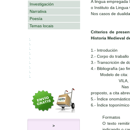
A lingua empregada 
Investigación
o Instituto da Lingu
Narrativa
Nos casos de dualidad
Poesía
Temas locais
Criterios de prese
Historia Medieval de
:.
:.
:.
1.- Introdución
:.
2.- Corpo do traballo
:.
3.- Transcrición de 
:.
:.
4.- Bibliografía (ao fi
:.
Modelo de cita:
:.
VILA, Suso (2010
Nas notas ao rodap
proposto, a cita abre
5.- Índice onomástic
6.- Índice toponímico
Formatos
O texto remit
>
indicando o ca