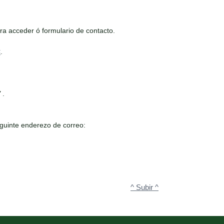
a acceder ó formulario de contacto.
<
.
"
.
guinte enderezo de correo:
^ Subir ^