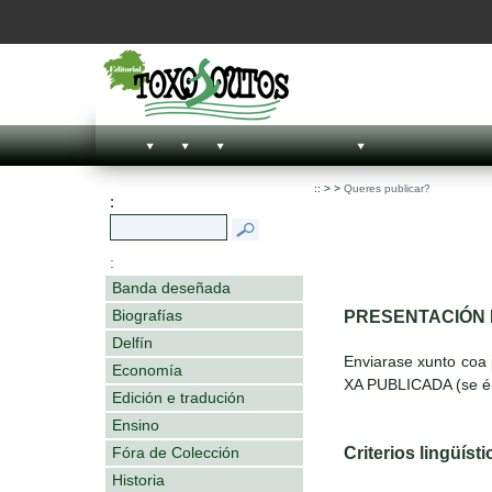
::
>
>
Queres publicar?
:
:
Banda deseñada
Biografías
PRESENTACIÓN 
Delfín
Enviarase xunto coa
Economía
XA PUBLICADA (se é 
Edición e tradución
Ensino
Criterios lingüíst
Fóra de Colección
Historia