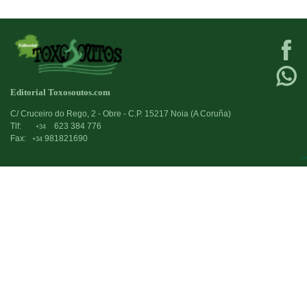
Editorial Toxosoutos.com
C/ Cruceiro do Rego, 2 - Obre - C.P. 15217 Noia (A Coruña)
Tlf:
623 384 776
+34
Fax:
981821690
+34
->