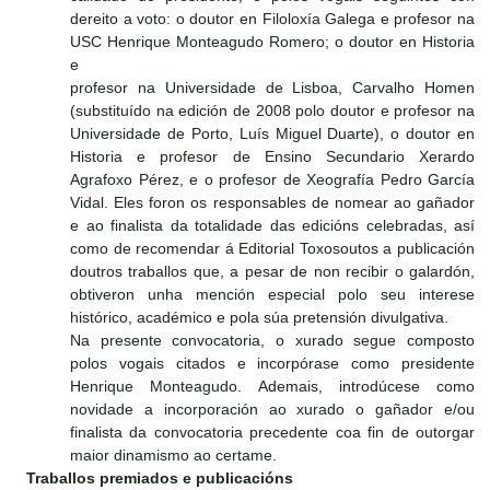
dereito a voto: o doutor en Filoloxía Galega e profesor na
USC Henrique Monteagudo Romero; o doutor en Historia
e
profesor na Universidade de Lisboa, Carvalho Homen
(substituído na edición de 2008 polo doutor e profesor na
Universidade de Porto, Luís Miguel Duarte), o doutor en
Historia e profesor de Ensino Secundario Xerardo
Agrafoxo Pérez, e o profesor de Xeografía Pedro García
Vidal. Eles foron os responsables de nomear ao gañador
e ao finalista da totalidade das edicións celebradas, así
como de recomendar á Editorial Toxosoutos a publicación
doutros traballos que, a pesar de non recibir o galardón,
obtiveron unha mención especial polo seu interese
histórico, académico e pola súa pretensión divulgativa.
Na presente convocatoria, o xurado segue composto
polos vogais citados e incorpórase como presidente
Henrique Monteagudo. Ademais, introdúcese como
novidade a incorporación ao xurado o gañador e/ou
finalista da convocatoria precedente coa fin de outorgar
maior dinamismo ao certame.
Traballos premiados e publicacións