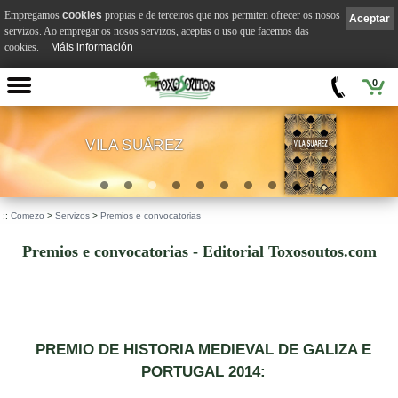
Empregamos
cookies
propias e de terceiros que nos permiten ofrecer os nosos
Aceptar
servizos. Ao empregar os nosos servizos, aceptas o uso que facemos das
cookies.
Máis información
0
VILA SUÁREZ
.
::
Comezo
>
Servizos
>
Premios e convocatorias
Premios e convocatorias - Editorial Toxosoutos.com
PREMIO DE HISTORIA MEDIEVAL DE GALIZA E
PORTUGAL 2014: