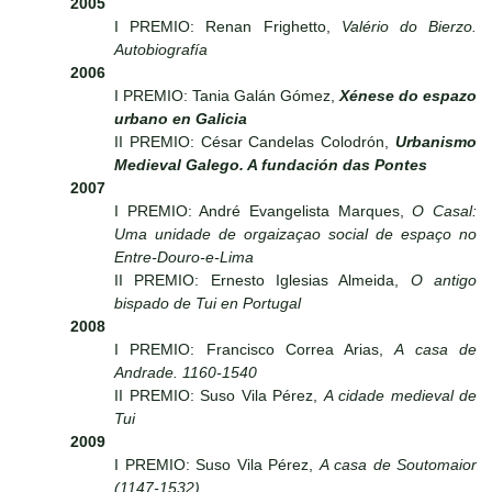
2005
I PREMIO: Renan Frighetto,
Valério do Bierzo.
Autobiografía
2006
I PREMIO: Tania Galán Gómez,
Xénese do espazo
urbano en Galicia
II PREMIO: César Candelas Colodrón,
Urbanismo
Medieval Galego. A fundación das Pontes
2007
I PREMIO: André Evangelista Marques,
O Casal:
Uma unidade de orgaizaçao social de espaço no
Entre-Douro-e-Lima
II PREMIO: Ernesto Iglesias Almeida,
O antigo
bispado de Tui en Portugal
2008
I PREMIO: Francisco Correa Arias,
A casa de
Andrade. 1160-1540
II PREMIO: Suso Vila Pérez,
A cidade medieval de
Tui
2009
I PREMIO: Suso Vila Pérez,
A casa de Soutomaior
(1147-1532)