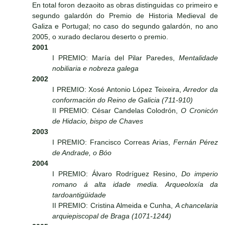
En total foron dezaoito as obras distinguidas co primeiro e
segundo galardón do Premio de Historia Medieval de
Galiza e Portugal; no caso do segundo galardón, no ano
2005, o xurado declarou deserto o premio.
2001
I PREMIO: María del Pilar Paredes,
Mentalidade
nobiliaria e nobreza galega
2002
I PREMIO: Xosé Antonio López Teixeira,
Arredor da
conformación do Reino de Galicia (711-910)
II PREMIO: César Candelas Colodrón,
O Cronicón
de Hidacio, bispo de Chaves
2003
I PREMIO: Francisco Correas Arias,
Fernán Pérez
de Andrade, o Bóo
2004
I PREMIO: Álvaro Rodríguez Resino,
Do imperio
romano á alta idade media. Arqueoloxía da
tardoantigüidade
II PREMIO: Cristina Almeida e Cunha,
A chancelaria
arquiepiscopal de Braga (1071-1244)