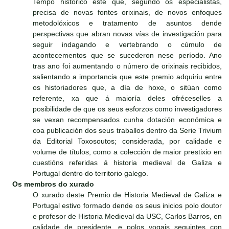
Tempo histórico este que, segundo os especialistas,
precisa de novas fontes orixinais, de novos enfoques
metodolóxicos e tratamento de asuntos dende
perspectivas que abran novas vías de investigación para
seguir indagando e vertebrando o cúmulo de
acontecementos que se sucederon nese período. Ano
tras ano foi aumentando o número de orixinais recibidos,
salientando a importancia que este premio adquiriu entre
os historiadores que, a día de hoxe, o sitúan como
referente, xa que á maioría deles ofréceselles a
posibilidade de que os seus esforzos como investigadores
se vexan recompensados cunha dotación económica e
coa publicación dos seus traballos dentro da Serie Trivium
da Editorial Toxosoutos; considerada, por calidade e
volume de títulos, como a colección de maior prestixio en
cuestións referidas á historia medieval de Galiza e
Portugal dentro do territorio galego.
Os membros do xurado
O xurado deste Premio de Historia Medieval de Galiza e
Portugal estivo formado dende os seus inicios polo doutor
e profesor de Historia Medieval da USC, Carlos Barros, en
calidade de presidente, e polos vogais seguintes con