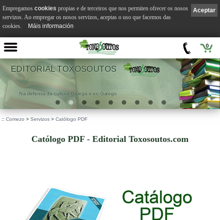
Empregamos
cookies
propias e de terceiros que nos permiten ofrecer os nosos
Aceptar
servizos. Ao empregar os nosos servizos, aceptas o uso que facemos das
cookies.
Máis información
0
EDITORIAL TOXOSOUTOS
Na defensa da cultura Galega e en Galego
::
Comezo
>
Servizos
>
Católogo PDF
Católogo PDF - Editorial Toxosoutos.com