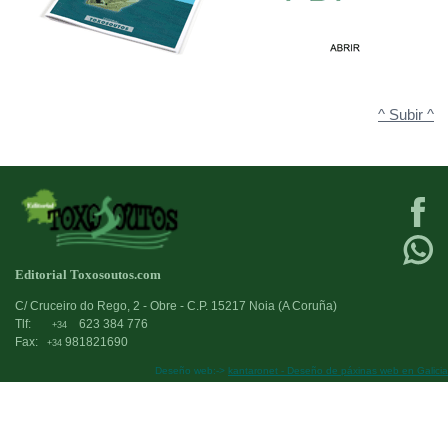
^ Subir ^
Editorial Toxosoutos.com
C/ Cruceiro do Rego, 2 - Obre - C.P. 15217 Noia (A Coruña)
Tlf:
623 384 776
+34
Fax:
981821690
+34
Deseño web:->
kantaronet - Deseño de páxinas web en Galicia