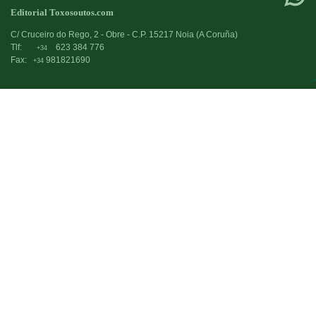
Editorial Toxosoutos.com
C/ Cruceiro do Rego, 2 - Obre - C.P. 15217 Noia (A Coruña)
Tlf:
623 384 776
+34
Fax:
981821690
+34
->