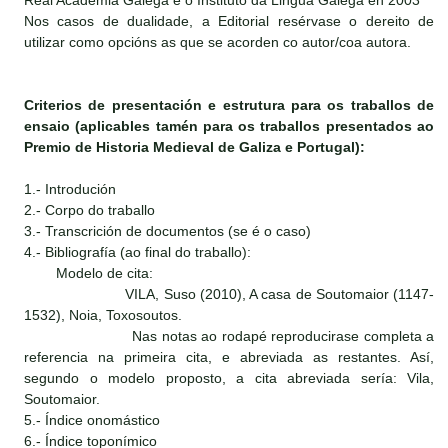
Real Academia Galega e o Instituto da Lingua Galega en 2003
Nos casos de dualidade, a Editorial resérvase o dereito de
utilizar como opcións as que se acorden co autor/coa autora.
Criterios de presentación e estrutura para os traballos de
ensaio (aplicables tamén para os traballos presentados ao
Premio de Historia Medieval de Galiza e Portugal):
1.- Introdución
2.- Corpo do traballo
3.- Transcrición de documentos (se é o caso)
4.- Bibliografía (ao final do traballo):
Modelo de cita:
VILA, Suso (2010), A casa de Soutomaior (1147-
1532), Noia, Toxosoutos.
Nas notas ao rodapé reproducirase completa a
referencia na primeira cita, e abreviada as restantes. Así,
segundo o modelo proposto, a cita abreviada sería: Vila,
Soutomaior.
5.- Índice onomástico
6.- Índice toponímico