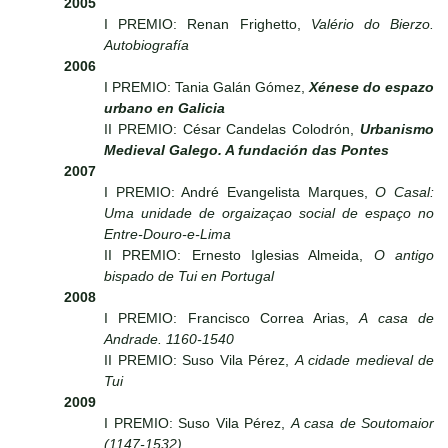
2005
I PREMIO: Renan Frighetto,
Valério do Bierzo.
Autobiografía
2006
I PREMIO: Tania Galán Gómez,
Xénese do espazo
urbano en Galicia
II PREMIO: César Candelas Colodrón,
Urbanismo
Medieval Galego. A fundación das Pontes
2007
I PREMIO: André Evangelista Marques,
O Casal:
Uma unidade de orgaizaçao social de espaço no
Entre-Douro-e-Lima
II PREMIO: Ernesto Iglesias Almeida,
O antigo
bispado de Tui en Portugal
2008
I PREMIO: Francisco Correa Arias,
A casa de
Andrade. 1160-1540
II PREMIO: Suso Vila Pérez,
A cidade medieval de
Tui
2009
I PREMIO: Suso Vila Pérez,
A casa de Soutomaior
(1147-1532)