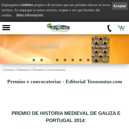
Empregamos
cookies
propias e de terceiros que nos permiten ofrecer os nosos
Aceptar
servizos. Ao empregar os nosos servizos, aceptas o uso que facemos das
cookies.
Máis información
0
VILA SUÁREZ
.
::
Comezo
>
Servizos
>
Premios e convocatorias
Premios e convocatorias - Editorial Toxosoutos.com
PREMIO DE HISTORIA MEDIEVAL DE GALIZA E
PORTUGAL 2014: