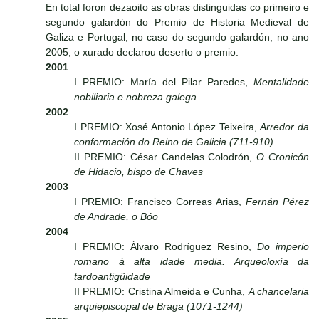
En total foron dezaoito as obras distinguidas co primeiro e
segundo galardón do Premio de Historia Medieval de
Galiza e Portugal; no caso do segundo galardón, no ano
2005, o xurado declarou deserto o premio.
2001
I PREMIO: María del Pilar Paredes,
Mentalidade
nobiliaria e nobreza galega
2002
I PREMIO: Xosé Antonio López Teixeira,
Arredor da
conformación do Reino de Galicia (711-910)
II PREMIO: César Candelas Colodrón,
O Cronicón
de Hidacio, bispo de Chaves
2003
I PREMIO: Francisco Correas Arias,
Fernán Pérez
de Andrade, o Bóo
2004
I PREMIO: Álvaro Rodríguez Resino,
Do imperio
romano á alta idade media. Arqueoloxía da
tardoantigüidade
II PREMIO: Cristina Almeida e Cunha,
A chancelaria
arquiepiscopal de Braga (1071-1244)