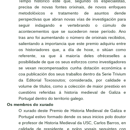
Tempo histórico este que, segundo os especialistas,
precisa de novas fontes orixinais, de novos enfoques
metodolóxicos e tratamento de asuntos dende
perspectivas que abran novas vías de investigación para
seguir indagando e vertebrando o cúmulo de
acontecementos que se sucederon nese período. Ano
tras ano foi aumentando o número de orixinais recibidos,
salientando a importancia que este premio adquiriu entre
os historiadores que, a día de hoxe, o sitúan como
referente, xa que á maioría deles ofréceselles a
posibilidade de que os seus esforzos como investigadores
se vexan recompensados cunha dotación económica e
coa publicación dos seus traballos dentro da Serie Trivium
da Editorial Toxosoutos; considerada, por calidade e
volume de títulos, como a colección de maior prestixio en
cuestións referidas á historia medieval de Galiza e
Portugal dentro do territorio galego.
Os membros do xurado
O xurado deste Premio de Historia Medieval de Galiza e
Portugal estivo formado dende os seus inicios polo doutor
e profesor de Historia Medieval da USC, Carlos Barros, en
calidade de presidente, e polos vogais seguintes con