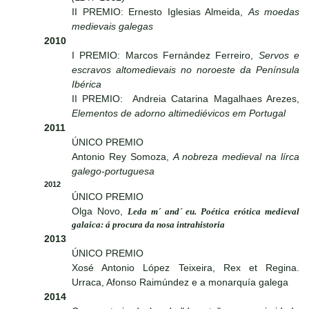
II PREMIO: Ernesto Iglesias Almeida,
As moedas
medievais galegas
2010
I PREMIO: Marcos Fernández Ferreiro,
Servos e
escravos altomedievais no noroeste da Península
Ibérica
II PREMIO: Andreia Catarina Magalhaes Arezes,
Elementos de adorno altimediévicos em Portugal
2011
ÚNICO PREMIO
Antonio Rey Somoza,
A nobreza medieval na lírca
galego-portuguesa
2012
ÚNICO PREMIO
Olga Novo,
Leda m´ and´ eu. Poética erótica medieval
galaica: á procura da nosa intrahistoria
2013
ÚNICO PREMIO
Xosé Antonio López Teixeira, Rex et Regina.
Urraca, Afonso Raimúndez e a monarquía galega
2014