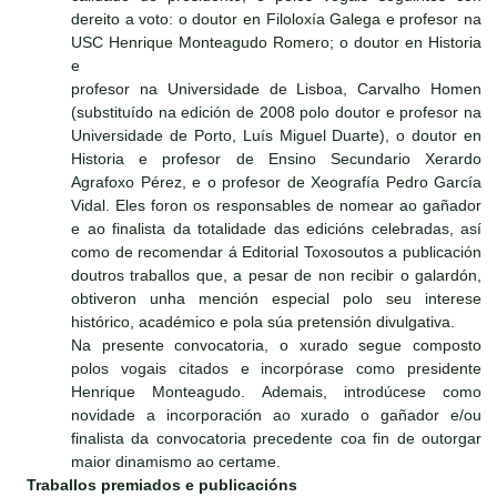
dereito a voto: o doutor en Filoloxía Galega e profesor na
USC Henrique Monteagudo Romero; o doutor en Historia
e
profesor na Universidade de Lisboa, Carvalho Homen
(substituído na edición de 2008 polo doutor e profesor na
Universidade de Porto, Luís Miguel Duarte), o doutor en
Historia e profesor de Ensino Secundario Xerardo
Agrafoxo Pérez, e o profesor de Xeografía Pedro García
Vidal. Eles foron os responsables de nomear ao gañador
e ao finalista da totalidade das edicións celebradas, así
como de recomendar á Editorial Toxosoutos a publicación
doutros traballos que, a pesar de non recibir o galardón,
obtiveron unha mención especial polo seu interese
histórico, académico e pola súa pretensión divulgativa.
Na presente convocatoria, o xurado segue composto
polos vogais citados e incorpórase como presidente
Henrique Monteagudo. Ademais, introdúcese como
novidade a incorporación ao xurado o gañador e/ou
finalista da convocatoria precedente coa fin de outorgar
maior dinamismo ao certame.
Traballos premiados e publicacións