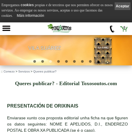
Empregamos
cookies
propias e de terceiros que nos permiten ofrecer os nosos
Aceptar
servizos. Ao empregar os nosos servizos, aceptas o uso que facemos das
cookies.
Máis información
0
VILA SUÁREZ
.
::
Comezo
>
Servizos
>
Queres publicar?
Queres publicar? - Editorial Toxosoutos.com
PRESENTACIÓN DE ORIXINAIS
Enviarase xunto coa proposta editorial unha ficha na que figuren
os datos seguintes: NOME E APELIDOS, D.I., ENDEREZO
POSTAL E OBRA XA PUBLICADA (se é o caso).