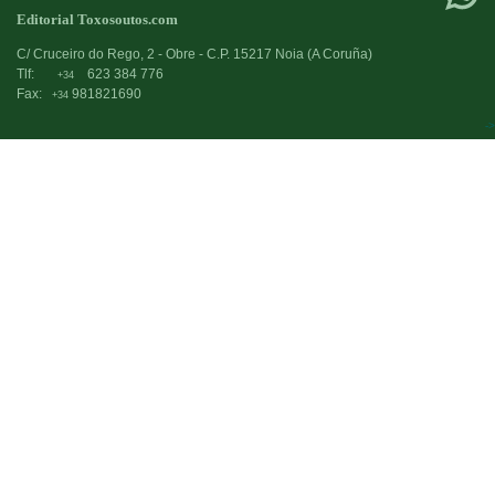
Editorial Toxosoutos.com
C/ Cruceiro do Rego, 2 - Obre - C.P. 15217 Noia (A Coruña)
Tlf:
623 384 776
+34
Fax:
981821690
+34
->