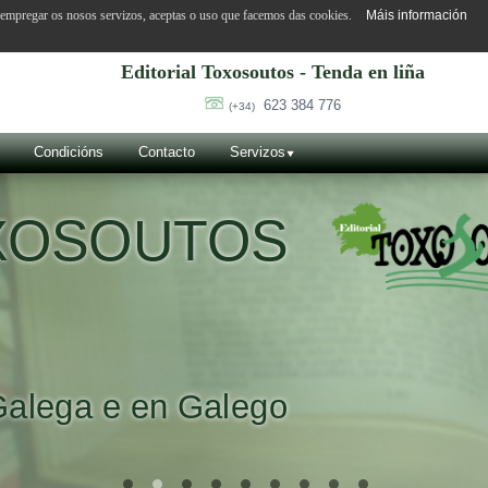
o empregar os nosos servizos, aceptas o uso que facemos das cookies.
Máis información
Editorial Toxosoutos - Tenda en liña
623 384 776
(+34)
Condicións
Contacto
Servizos
OXOSOUTOS
Galega e en Galego