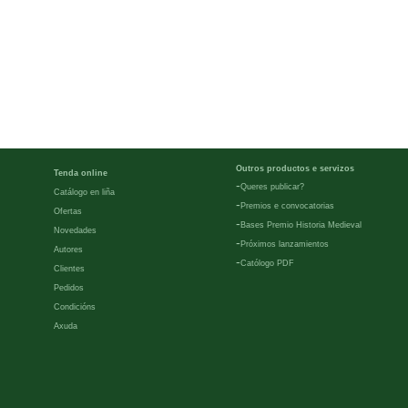
Outros productos e servizos
Tenda online
-
Queres publicar?
Catálogo en liña
-
Premios e convocatorias
Ofertas
-
Bases Premio Historia Medieval
Novedades
-
Próximos lanzamientos
Autores
-
Católogo PDF
Clientes
Pedidos
Condicións
Axuda