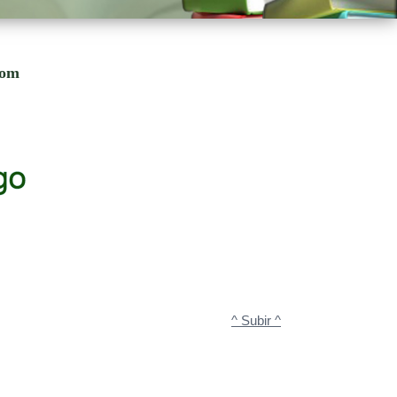
com
^ Subir ^