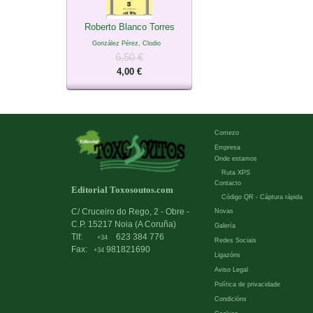
Roberto Blanco Torres
González Pérez, Clodio
6,50 €
4,00 €
Comezo
Empresa
Onde estamos
Ruta XPS
Contacto
Editorial Toxosoutos.com
Código QR - Cáptura rápida
C/ Cruceiro do Rego, 2 - Obre -
Novas
C.P. 15217 Noia (A Coruña)
Galería
Tlf:
623 384 776
+34
Redes Sociais
Fax:
981821690
+34
Ligazóns
Aviso Legal
Política de privacidade
Condicións