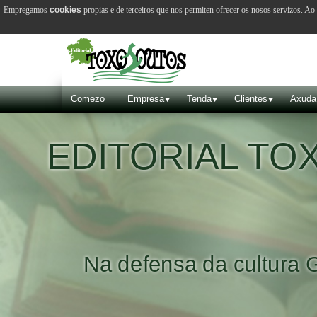
Empregamos
cookies
propias e de terceiros que nos permiten ofrecer os nosos servizos. A
Comezo
Empresa
Tenda
Clientes
Axuda
EDITORIAL T
Na defensa da cultura 