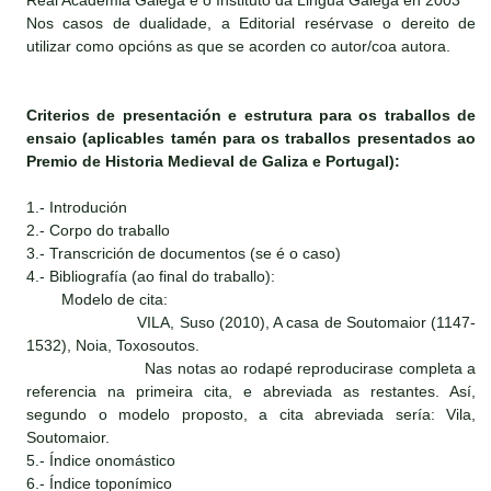
Real Academia Galega e o Instituto da Lingua Galega en 2003
Nos casos de dualidade, a Editorial resérvase o dereito de
utilizar como opcións as que se acorden co autor/coa autora.
Criterios de presentación e estrutura para os traballos de
ensaio (aplicables tamén para os traballos presentados ao
Premio de Historia Medieval de Galiza e Portugal):
1.- Introdución
2.- Corpo do traballo
3.- Transcrición de documentos (se é o caso)
4.- Bibliografía (ao final do traballo):
Modelo de cita:
VILA, Suso (2010), A casa de Soutomaior (1147-
1532), Noia, Toxosoutos.
Nas notas ao rodapé reproducirase completa a
referencia na primeira cita, e abreviada as restantes. Así,
segundo o modelo proposto, a cita abreviada sería: Vila,
Soutomaior.
5.- Índice onomástico
6.- Índice toponímico