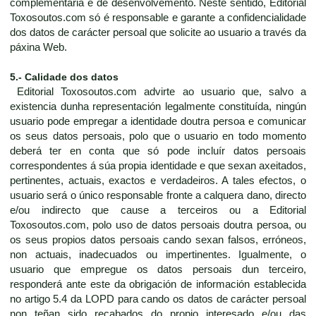
complementaria e de desenvolvemento. Neste sentido, Editorial
Toxosoutos.com só é responsable e garante a confidencialidade
dos datos de carácter persoal que solicite ao usuario a través da
páxina Web.
5.- Calidade dos datos
Editorial Toxosoutos.com advirte ao usuario que, salvo a
existencia dunha representación legalmente constituída, ningún
usuario pode empregar a identidade doutra persoa e comunicar
os seus datos persoais, polo que o usuario en todo momento
deberá ter en conta que só pode incluír datos persoais
correspondentes á súa propia identidade e que sexan axeitados,
pertinentes, actuais, exactos e verdadeiros. A tales efectos, o
usuario será o único responsable fronte a calquera dano, directo
e/ou indirecto que cause a terceiros ou a Editorial
Toxosoutos.com, polo uso de datos persoais doutra persoa, ou
os seus propios datos persoais cando sexan falsos, erróneos,
non actuais, inadecuados ou impertinentes. Igualmente, o
usuario que empregue os datos persoais dun terceiro,
responderá ante este da obrigación de información establecida
no artigo 5.4 da LOPD para cando os datos de carácter persoal
non teñan sido recabados do propio interesado e/ou das