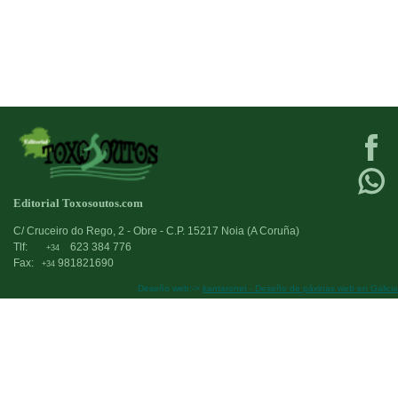
Editorial Toxosoutos.com
C/ Cruceiro do Rego, 2 - Obre - C.P. 15217 Noia (A Coruña)
Tlf:
623 384 776
+34
Fax:
981821690
+34
Deseño web:->
kantaronet - Deseño de páxinas web en Galicia