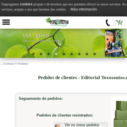
Empregamos
cookies
propias e de terceiros que nos permiten ofrecer os nosos servizos. A
servizos, aceptas o uso que facemos das cookies.
Máis información
0
MULLERES
María del Carmen Rey Núñez
::
Comezo
>
Pedidos
Pedidos de clientes - Editorial Toxosoutos
Seguemento de pedidos:
Pedidos de clientes rexistrados:
Ver os meus pedidos