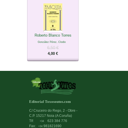
Roberto Blanco Torres
González Pérez, Clodio
6,50 €
4,00 €
Editorial Toxosoutos.com
C/ Cruceiro do Rego, 2 - Obre -
C.P. 15217 Noia (A Coruña)
Tlf:
623 384 776
+34
Fax:
981821690
+34