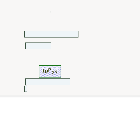
:
.
:
:
.
: