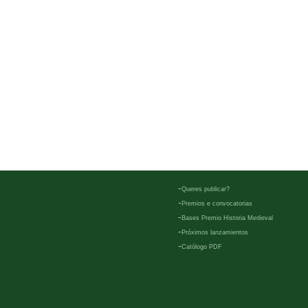
-
Queres publicar?
-
Premios e convocatorias
-
Bases Premio Historia Medieval
-
Próximos lanzamientos
-
Católogo PDF