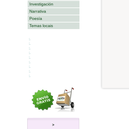
Investigación
Narrativa
Poesía
Temas locais
:.
:.
:.
:.
:.
:.
:.
:.
:.
>