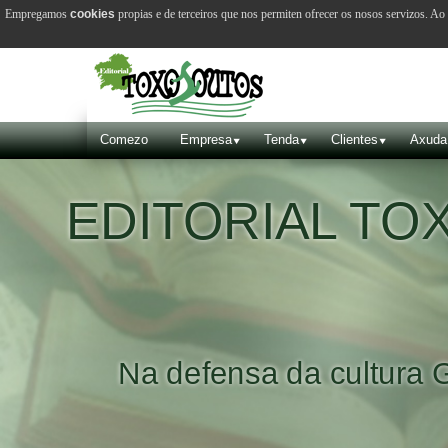
Empregamos
cookies
propias e de terceiros que nos permiten ofrecer os nosos servizos. A
Comezo
Empresa
Tenda
Clientes
Axuda
EDITORIAL T
Na defensa da cultura 