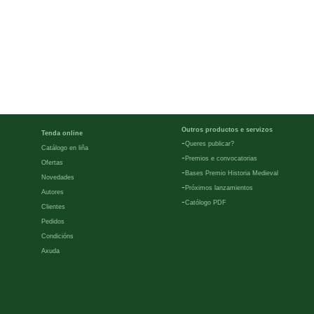
Outros productos e servizos
Tenda online
-
Queres publicar?
Catálogo en liña
-
Premios e convocatorias
Ofertas
-
Bases Premio Historia Medieval
Novedades
-
Próximos lanzamientos
Autores
-
Católogo PDF
Clientes
Pedidos
Condicións
Axuda