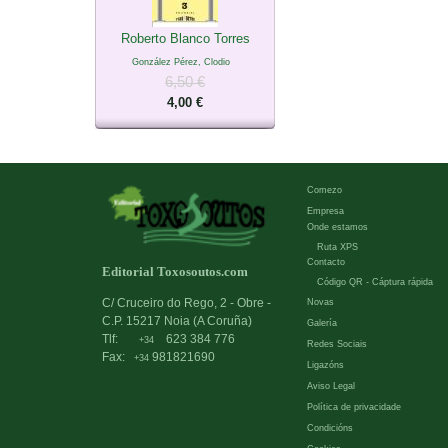
Roberto Blanco Torres
González Pérez, Clodio
6,50 €
4,00 €
Comezo
Empresa
Onde estamos
Ruta XPS
Contacto
Editorial Toxosoutos.com
Código QR - Cáptura rápida
C/ Cruceiro do Rego, 2 - Obre -
Novas
C.P. 15217 Noia (A Coruña)
Galería
Tlf:
623 384 776
+34
Redes Sociais
Fax:
981821690
+34
Ligazóns
Aviso Legal
Política de privacidade
Condicións