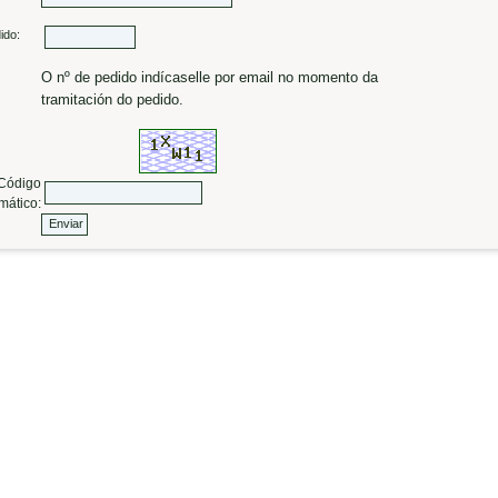
ido:
O nº de pedido indícaselle por email no momento da
tramitación do pedido.
ódigo
mático: