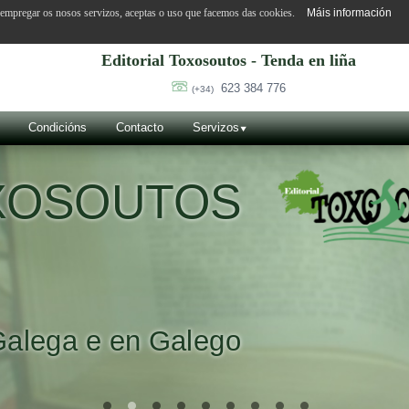
o empregar os nosos servizos, aceptas o uso que facemos das cookies.
Máis información
Editorial Toxosoutos - Tenda en liña
623 384 776
(+34)
Condicións
Contacto
Servizos
OXOSOUTOS
Galega e en Galego