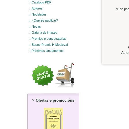
:.
Catálogo PDF
:.
Autores
Nº de ped
:.
Novidades
:.
¿Queres publicar?
:.
Novas
:.
Galería de imaxes
:.
Premios e convocatorias
:.
Bases Premio H Medieval
C
:.
Próximos lanzamentos
Auto
>
Ofertas e promocións