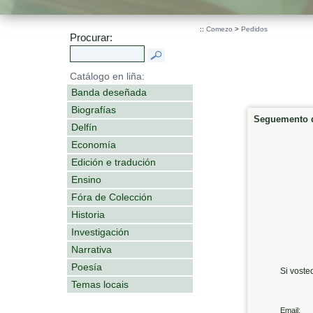
::
Comezo
>
Pedidos
Procurar:
Catálogo en liña:
Banda deseñada
Biografías
Seguemento d
Delfín
Economía
Edición e tradución
Ensino
Fóra de Colección
Historia
Investigación
Narrativa
Poesía
Si voste
Temas locais
Email: