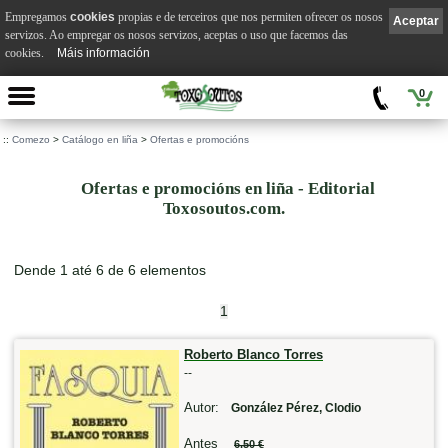
Empregamos
cookies
propias e de terceiros que nos permiten ofrecer os nosos
Aceptar
servizos. Ao empregar os nosos servizos, aceptas o uso que facemos das
cookies.
Máis información
0
::
Comezo
>
Catálogo en liña
>
Ofertas e promocións
Ofertas e promocións en liña - Editorial
Toxosoutos.com.
Dende 1 até 6 de 6 elementos
1
Roberto Blanco Torres
--
Autor:
González Pérez, Clodio
Antes
6,50 €