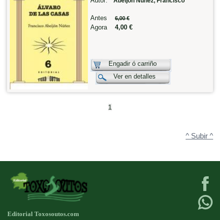
Autor:
Abeijón Núñez, Francisco
Antes
6,00 €
Agora
4,00 €
Engadir ó carriño
Ver en detalles
1
^ Subir ^
Editorial Toxosoutos.com