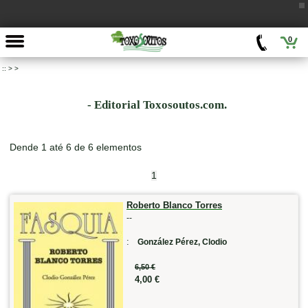
0
::
>
>
- Editorial Toxosoutos.com.
Dende 1 até 6 de 6 elementos
1
Roberto Blanco Torres
--
:
González Pérez, Clodio
6,50 €
4,00 €