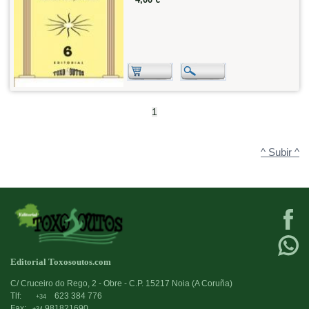
1
^ Subir ^
Editorial Toxosoutos.com
C/ Cruceiro do Rego, 2 - Obre - C.P. 15217 Noia (A Coruña)
Tlf:
623 384 776
+34
Fax:
981821690