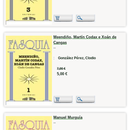
Meendiño, Martín Codax e Xoán de
Cangas
--
:
González Pérez, Clodio
7,00 €
5,00 €
Manuel Murguía
--