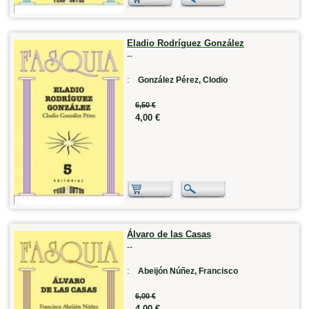
Eladio Rodríguez González
--
:
González Pérez, Clodio
6,50 €
4,00 €
Álvaro de las Casas
--
:
Abeijón Núñez, Francisco
6,00 €
4,00 €