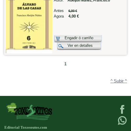
Autor:
Abeijón Núñez, Francisco
Antes
6,00 €
Agora
4,00 €
Engadir ó carriño
Ver en detalles
1
^ Subir ^
Editorial Toxosoutos.com