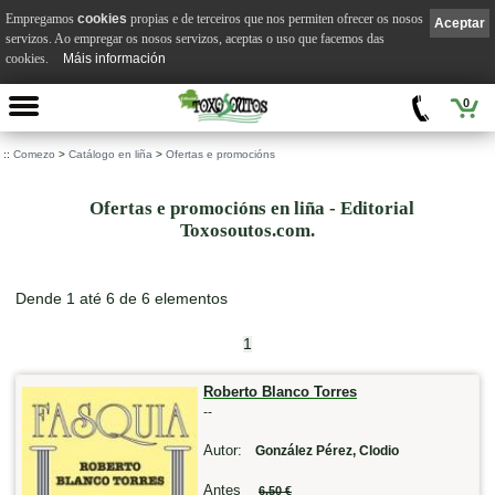
Empregamos
cookies
propias e de terceiros que nos permiten ofrecer os nosos
Aceptar
servizos. Ao empregar os nosos servizos, aceptas o uso que facemos das
cookies.
Máis información
0
::
Comezo
>
Catálogo en liña
>
Ofertas e promocións
Ofertas e promocións en liña - Editorial
Toxosoutos.com.
Dende 1 até 6 de 6 elementos
1
Roberto Blanco Torres
--
Autor:
González Pérez, Clodio
Antes
6,50 €