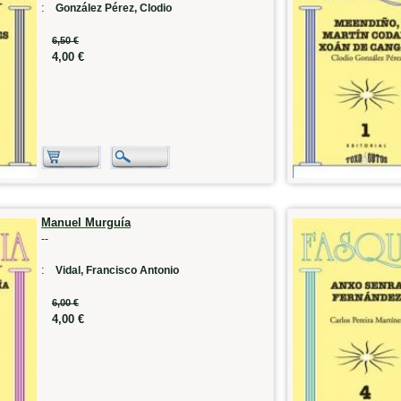
:
González Pérez, Clodio
6,50 €
4,00 €
Manuel Murguía
--
:
Vidal, Francisco Antonio
6,00 €
4,00 €