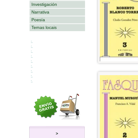
Investigación
Narrativa
Poesía
Temas locais
:.
:.
:.
:.
:.
:.
:.
:.
:.
>