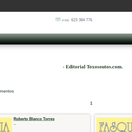
623 384 776
(+34)
- Editorial Toxosoutos.com.
ementos
1
Roberto Blanco Torres
--