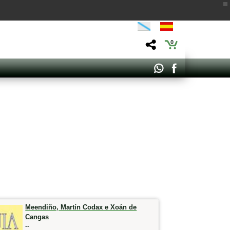
0
Meendiño, Martín Codax e Xoán de
Cangas
--