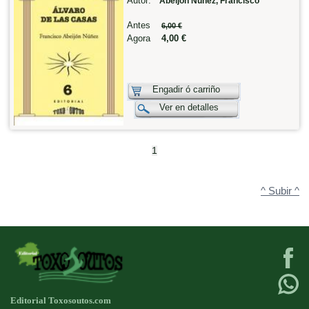
Autor:
Abeijón Núñez, Francisco
Antes
6,00 €
Agora
4,00 €
Engadir ó carriño
Ver en detalles
1
^ Subir ^
Editorial Toxosoutos.com