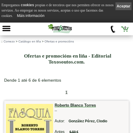
Empregamos
cookies
propias e de terceiros que nos permiten ofrecer os nosos
Aceptar
servizos. Ao empregar os nosos servizos, aceptas o uso que facemos das
cookies.
Máis información
0
::
Comezo
>
Catálogo en liña
>
Ofertas e promocións
Ofertas e promocións en liña - Editorial
Toxosoutos.com.
Dende 1 até 6 de 6 elementos
1
Roberto Blanco Torres
--
Autor:
González Pérez, Clodio
Antes
6,50 €