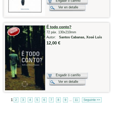
Engadir ó carriño
Ver en detalle
É todo conto?
72 páx. 130x210mm
Autor:
Santos Cabanas, Xosé Luís
12,00 €
Engadir ó carriño
Ver en detalle
1
2
3
4
5
6
7
8
9
...
11
Seguinte >>