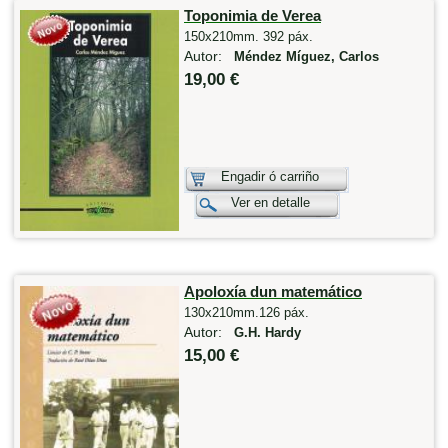
Toponimia de Verea
150x210mm. 392 páx.
Autor:
Méndez Míguez, Carlos
19,00 €
Engadir ó carriño
Ver en detalle
Apoloxía dun matemático
130x210mm.126 páx.
Autor:
G.H. Hardy
15,00 €