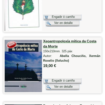
Engadir ó carriño
Ver en detalle
Xeoantropoloxía mítica da Costa
da Morte
150x210mm. 325 páx
Autor:
Abella Chouciño, Xermán
Roxelio (Xelucho)
19,00 €
Engadir ó carriño
Ver en detalle