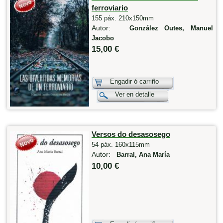
ferroviario
155 páx. 210x150mm
Autor:
González Outes, Manuel
Jacobo
15,00 €
Engadir ó carriño
Ver en detalle
Versos do desasosego
54 páx. 160x115mm
Autor:
Barral, Ana María
10,00 €