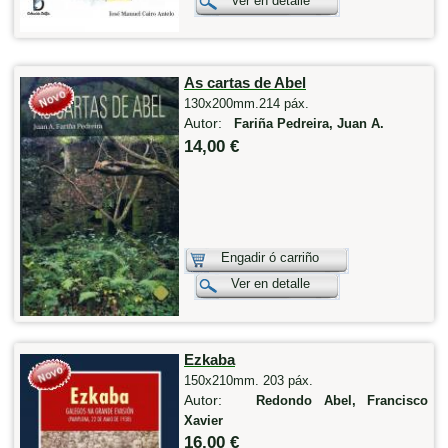
Ver en detalle
As cartas de Abel
130x200mm.214 páx.
Autor:
Fariña Pedreira, Juan A.
14,00 €
Engadir ó carriño
Ver en detalle
Ezkaba
150x210mm. 203 páx.
Autor:
Redondo Abel, Francisco
Xavier
16,00 €