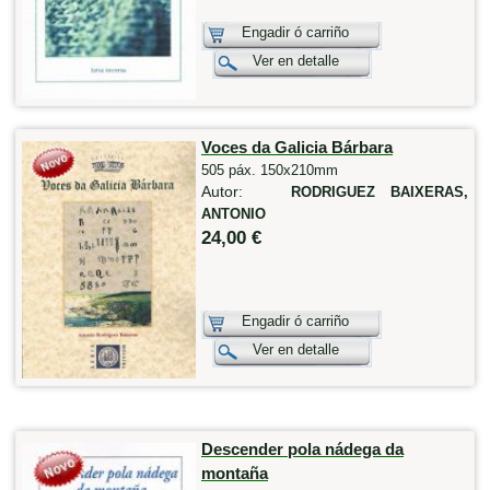
Engadir ó carriño
Ver en detalle
Voces da Galicia Bárbara
505 páx. 150x210mm
Autor:
RODRIGUEZ BAIXERAS,
ANTONIO
24,00 €
Engadir ó carriño
Ver en detalle
Descender pola nádega da
montaña