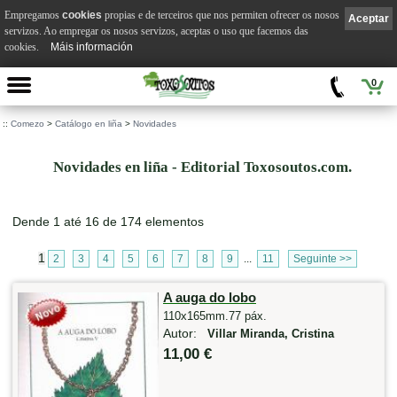
Empregamos
cookies
propias e de terceiros que nos permiten ofrecer os nosos
Aceptar
servizos. Ao empregar os nosos servizos, aceptas o uso que facemos das
cookies.
Máis información
0
::
Comezo
>
Catálogo en liña
>
Novidades
Novidades en liña - Editorial Toxosoutos.com.
Dende 1 até 16 de 174 elementos
1
2
3
4
5
6
7
8
9
...
11
Seguinte >>
A auga do lobo
110x165mm.77 páx.
Autor:
Villar Miranda, Cristina
11,00 €