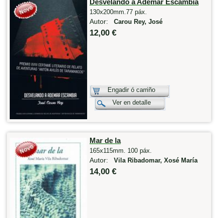
Desvelando a Ademar Escambia
130x200mm.77 páx.
Autor:
Carou Rey, José
12,00 €
Engadir ó carriño
Ver en detalle
Mar de la
165x115mm. 100 páx.
Autor:
Vila Ribadomar, Xosé María
14,00 €