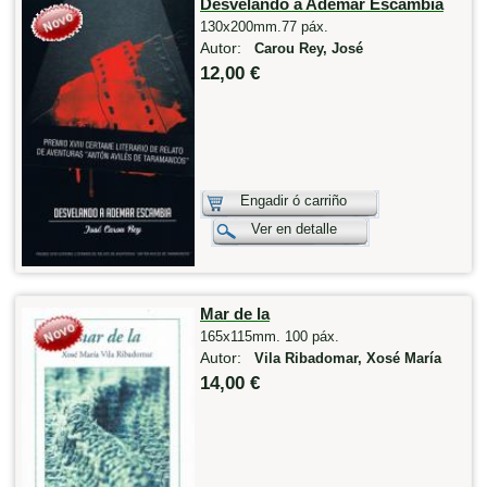
Desvelando a Ademar Escambia
130x200mm.77 páx.
Autor:
Carou Rey, José
12,00 €
Engadir ó carriño
Ver en detalle
Mar de la
165x115mm. 100 páx.
Autor:
Vila Ribadomar, Xosé María
14,00 €