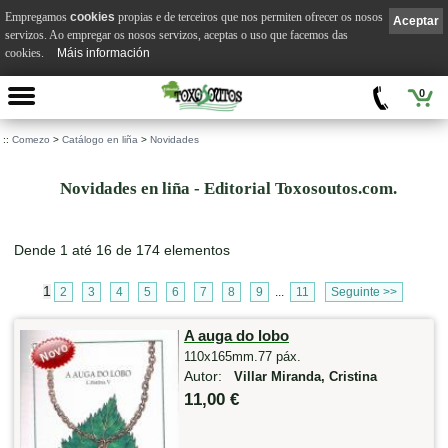
Empregamos
cookies
propias e de terceiros que nos permiten ofrecer os nosos
Aceptar
servizos. Ao empregar os nosos servizos, aceptas o uso que facemos das
cookies.
Máis información
0
::
Comezo
>
Catálogo en liña
>
Novidades
Novidades en liña - Editorial Toxosoutos.com.
Dende 1 até 16 de 174 elementos
1
2
3
4
5
6
7
8
9
...
11
Seguinte >>
A auga do lobo
110x165mm.77 páx.
Autor:
Villar Miranda, Cristina
11,00 €