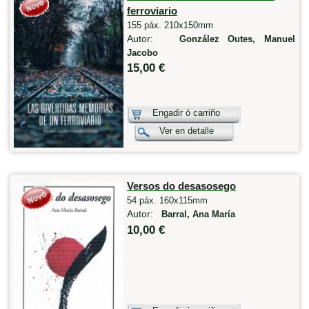
ferroviario
155 páx. 210x150mm
Autor:
González Outes, Manuel
Jacobo
15,00 €
Engadir ó carriño
Ver en detalle
Versos do desasosego
54 páx. 160x115mm
Autor:
Barral, Ana María
10,00 €