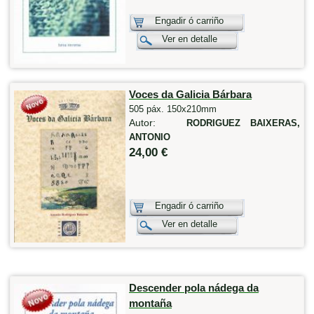
Engadir ó carriño
Ver en detalle
Voces da Galicia Bárbara
505 páx. 150x210mm
Autor:
RODRIGUEZ BAIXERAS,
ANTONIO
24,00 €
Engadir ó carriño
Ver en detalle
Descender pola nádega da
montaña