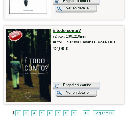
Engadir ó carriño
Ver en detalle
É todo conto?
72 páx. 130x210mm
Autor:
Santos Cabanas, Xosé Luís
12,00 €
Engadir ó carriño
Ver en detalle
1
2
3
4
5
6
7
8
9
...
11
Seguinte >>