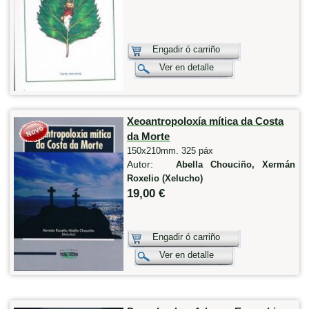
Engadir ó carriño
Ver en detalle
Xeoantropoloxía mítica da Costa
da Morte
150x210mm. 325 páx
Autor:
Abella Chouciño, Xermán
Roxelio (Xelucho)
19,00 €
Engadir ó carriño
Ver en detalle