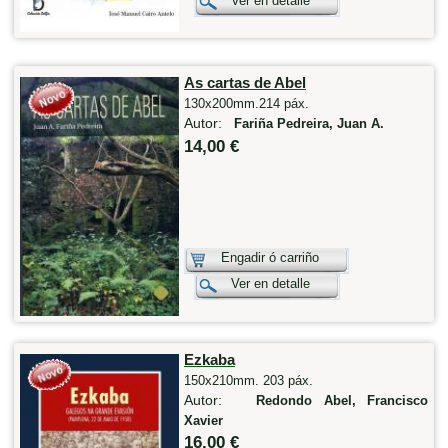
Ver en detalle
As cartas de Abel
130x200mm.214 páx.
Autor:
Fariña Pedreira, Juan A.
14,00 €
Engadir ó carriño
Ver en detalle
Ezkaba
150x210mm. 203 páx.
Autor:
Redondo Abel, Francisco
Xavier
16,00 €