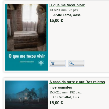
O que me tocou vivir
130x200mm. 92 páx
:
Alvite Lema, Xosé
15,00 €
A casa da torre e out Ros relatos
inverosímiles
150x210 mm. 192 páx.
:
C. Carballal, Luis
15,00 €