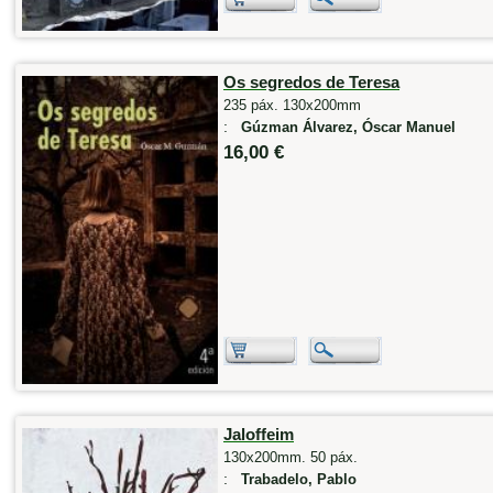
Os segredos de Teresa
235 páx. 130x200mm
:
Gúzman Álvarez, Óscar Manuel
16,00 €
Jaloffeim
130x200mm. 50 páx.
:
Trabadelo, Pablo