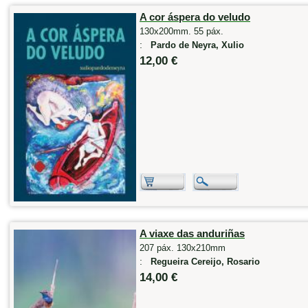
A cor áspera do veludo
130x200mm. 55 páx.
:
Pardo de Neyra, Xulio
12,00 €
A viaxe das anduriñas
207 páx. 130x210mm
:
Regueira Cereijo, Rosario
14,00 €