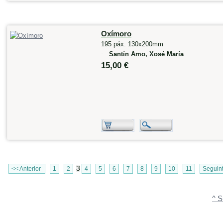
Oxímoro
195 páx. 130x200mm
:
Santín Amo, Xosé María
15,00 €
3
<< Anterior
1
2
4
5
6
7
8
9
10
11
Seguin
^ S