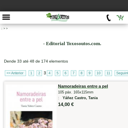
0
::
>
>
- Editorial Toxosoutos.com.
Dende 33 até 48 de 174 elementos
3
<< Anterior
1
2
4
5
6
7
8
9
10
11
Seguin
Namoradeiras entre a pel
105 páx. 165x115mm
:
Yáñez Castro, Tania
14,00 €