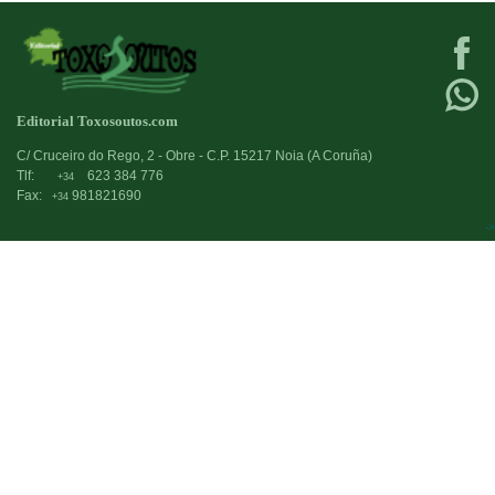
Editorial Toxosoutos.com
C/ Cruceiro do Rego, 2 - Obre - C.P. 15217 Noia (A Coruña)
Tlf:
623 384 776
+34
Fax:
981821690
+34
->