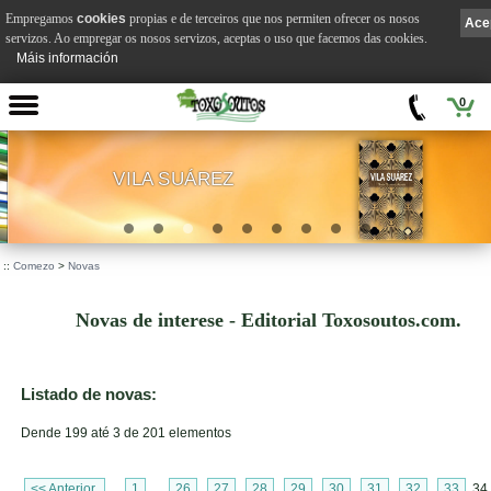
Empregamos
cookies
propias e de terceiros que nos permiten ofrecer os nosos
Ace
servizos. Ao empregar os nosos servizos, aceptas o uso que facemos das cookies.
Máis información
0
VILA SUÁREZ
.
::
Comezo
>
Novas
Novas de interese - Editorial Toxosoutos.com.
Listado de novas:
Dende 199 até 3 de 201 elementos
<< Anterior
1
...
26
27
28
29
30
31
32
33
34