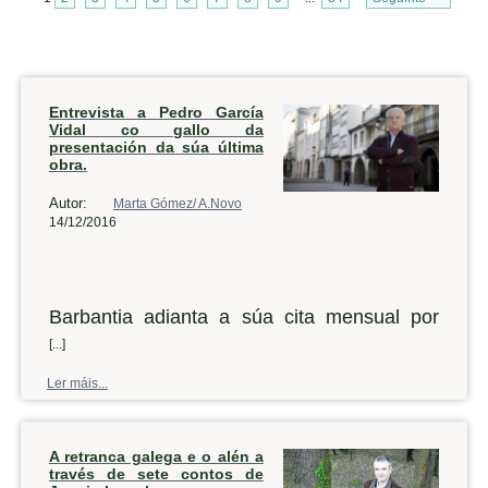
Entrevista a Pedro García
Vidal co gallo da
presentación da súa última
obra.
Autor:
Marta Gómez/ A.Novo
14/12/2016
Barbantia adianta a súa cita mensual por
mor das festas do Nadal, así que este
[...]
venres a asociación cultural levará a cabo
Ler máis...
na casa de cultura noiesa unha nova
presentación. Desta volta, o convidado é o
A retranca galega e o alén a
historiador Pedro García Vidal, que falará do
través de sete contos de