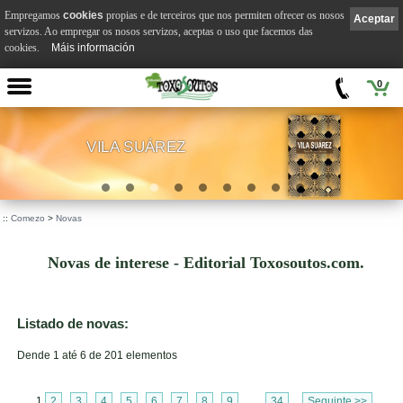
Empregamos
cookies
propias e de terceiros que nos permiten ofrecer os nosos
Aceptar
servizos. Ao empregar os nosos servizos, aceptas o uso que facemos das
cookies.
Máis información
0
VILA SUÁREZ
.
::
Comezo
>
Novas
Novas de interese - Editorial Toxosoutos.com.
Listado de novas:
Dende 1 até 6 de 201 elementos
1
2
3
4
5
6
7
8
9
...
34
Seguinte >>