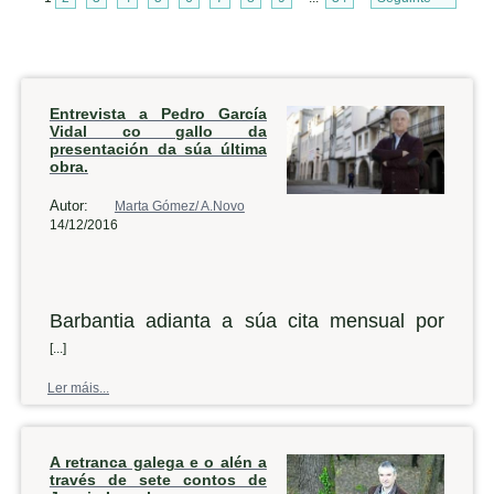
Entrevista a Pedro García
Vidal co gallo da
presentación da súa última
obra.
Autor:
Marta Gómez/ A.Novo
14/12/2016
Barbantia adianta a súa cita mensual por
mor das festas do Nadal, así que este
[...]
venres a asociación cultural levará a cabo
Ler máis...
na casa de cultura noiesa unha nova
presentación. Desta volta, o convidado é o
A retranca galega e o alén a
historiador Pedro García Vidal, que falará do
través de sete contos de