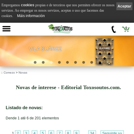
Empregamos
cookies
propias e de terceiros que nos permiten ofrecer os nosos
Aceptar
servizos. Ao empregar os nosos servizos, aceptas o uso que facemos das
cookies.
Máis información
0
VILA SUÁREZ
.
::
Comezo
>
Novas
Novas de interese - Editorial Toxosoutos.com.
Listado de novas:
Dende 1 até 6 de 201 elementos
1
2
3
4
5
6
7
8
9
...
34
Seguinte >>