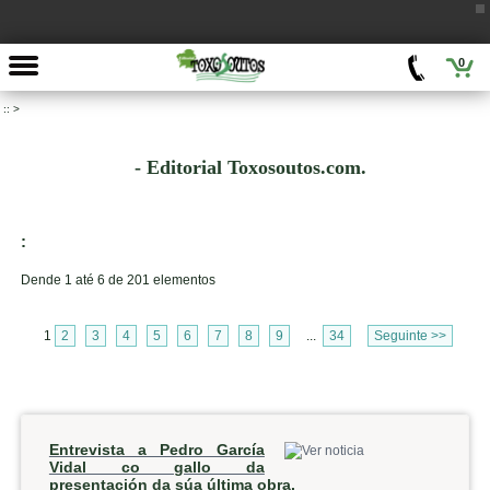
0
::
>
- Editorial Toxosoutos.com.
:
Dende 1 até 6 de 201 elementos
1
2
3
4
5
6
7
8
9
...
34
Seguinte >>
Entrevista a Pedro García
Vidal co gallo da
presentación da súa última obra.