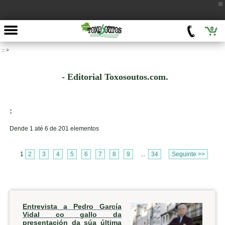
0
::
>
- Editorial Toxosoutos.com.
:
Dende 1 até 6 de 201 elementos
1
2
3
4
5
6
7
8
9
...
34
Seguinte >>
Entrevista a Pedro García
Vidal co gallo da
presentación da súa última