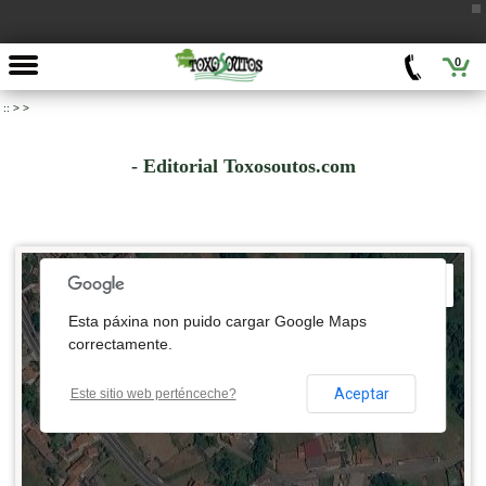
0
::
>
>
- Editorial Toxosoutos.com
 development purposes only
For development purposes only
Esta páxina non puido cargar Google Maps
correctamente.
Aceptar
Este sitio web perténceche?