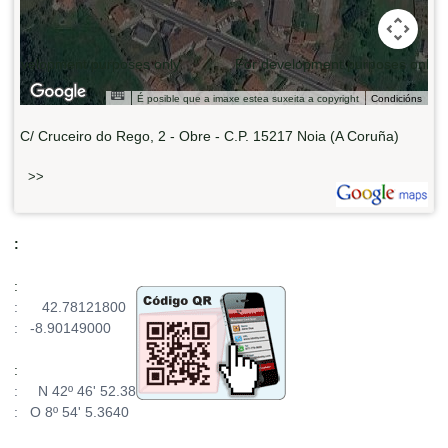
 development purposes only
For development purposes only
É posible que a imaxe estea suxeita a copyright
Condicións
C/ Cruceiro do Rego, 2 - Obre - C.P. 15217 Noia (A Coruña)
>>
:
:
: 42.78121800
: -8.90149000
:
: N 42º 46' 52.38
: O 8º 54' 5.3640