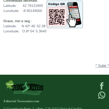
Coordeadas decimais:
Latitude: 42.78121800
Lonxitude: -8.90149000
Graos, min e seg.:
Latitude: N 42º 46' 52.38
Lonxitude: O 8º 54' 5.3640
^ Subir ^
Editorial Toxosoutos.com
C/ Cruceiro do Rego, 2 - Obre - C.P. 15217 Noia (A Coruña)