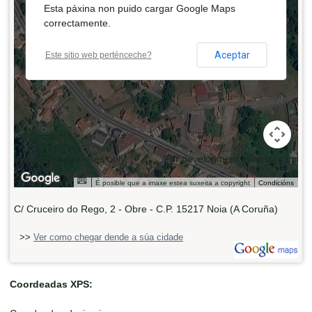
Esta páxina non puido cargar Google Maps
correctamente.
Aceptar
Este sitio web perténceche?
 development purposes only
For development purposes only
É posible que a imaxe estea suxeita a copyright
Condicións
C/ Cruceiro do Rego, 2 - Obre - C.P. 15217 Noia (A Coruña)
>>
Ver como chegar dende a súa cidade
Coordeadas XPS: