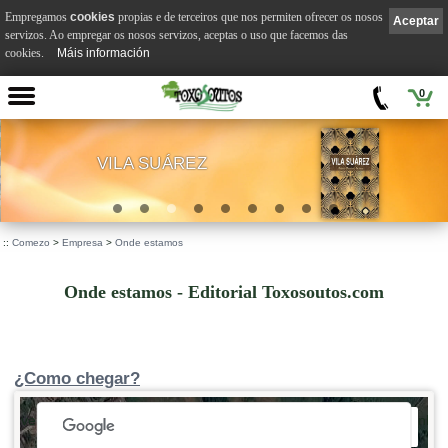
Empregamos
cookies
propias e de terceiros que nos permiten ofrecer os nosos
Aceptar
servizos. Ao empregar os nosos servizos, aceptas o uso que facemos das
cookies.
Máis información
0
VILA SUÁREZ
.
::
Comezo
>
Empresa
>
Onde estamos
Onde estamos - Editorial Toxosoutos.com
¿Como chegar?
 development purposes only
For development purposes only