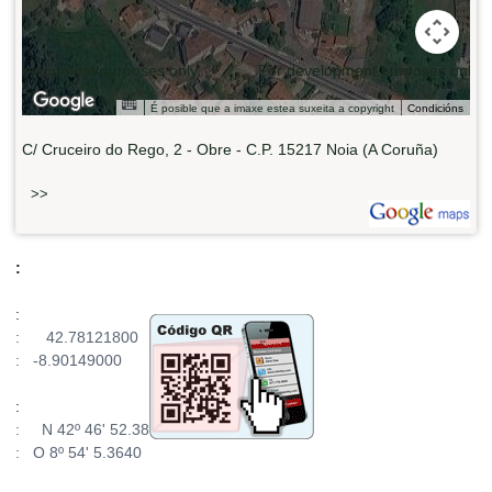
 development purposes only
For development purposes only
É posible que a imaxe estea suxeita a copyright
Condicións
C/ Cruceiro do Rego, 2 - Obre - C.P. 15217 Noia (A Coruña)
>>
:
:
: 42.78121800
: -8.90149000
:
: N 42º 46' 52.38
: O 8º 54' 5.3640