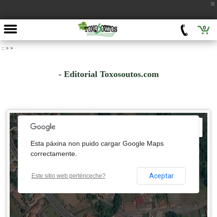
0
::
>
>
- Editorial Toxosoutos.com
 development purposes only
For development purposes only
Esta páxina non puido cargar Google Maps
correctamente.
Aceptar
Este sitio web perténceche?