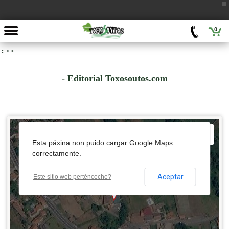
0
::
>
>
- Editorial Toxosoutos.com
 development purposes only
For development purposes only
Esta páxina non puido cargar Google Maps
correctamente.
Aceptar
Este sitio web perténceche?