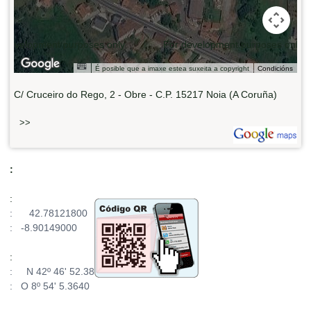
 development purposes only
For development purposes only
É posible que a imaxe estea suxeita a copyright
Condicións
C/ Cruceiro do Rego, 2 - Obre - C.P. 15217 Noia (A Coruña)
>>
:
:
: 42.78121800
: -8.90149000
:
: N 42º 46' 52.38
: O 8º 54' 5.3640