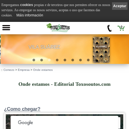
Empregamos
cookies
propias e de terceiros que nos permiten ofrecer os nosos
Aceptar
servizos. Ao empregar os nosos servizos, aceptas o uso que facemos das
cookies.
Máis información
0
VILA SUÁREZ
.
::
Comezo
>
Empresa
>
Onde estamos
Onde estamos - Editorial Toxosoutos.com
¿Como chegar?
 development purposes only
For development purposes only