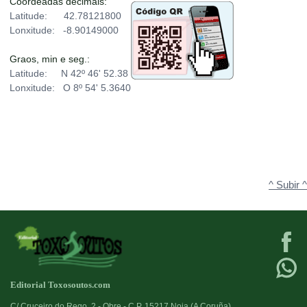
Coordeadas decimais:
Latitude: 42.78121800
Lonxitude: -8.90149000
Graos, min e seg.:
Latitude: N 42º 46' 52.38
Lonxitude: O 8º 54' 5.3640
^ Subir ^
Editorial Toxosoutos.com
C/ Cruceiro do Rego, 2 - Obre - C.P. 15217 Noia (A Coruña)