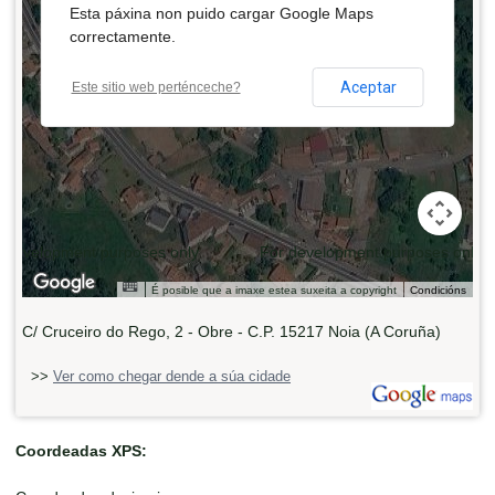
Esta páxina non puido cargar Google Maps
correctamente.
Aceptar
Este sitio web perténceche?
 development purposes only
For development purposes only
É posible que a imaxe estea suxeita a copyright
Condicións
C/ Cruceiro do Rego, 2 - Obre - C.P. 15217 Noia (A Coruña)
>>
Ver como chegar dende a súa cidade
Coordeadas XPS: