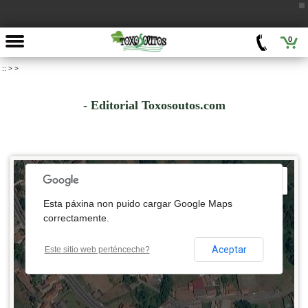
0
::
>
>
- Editorial Toxosoutos.com
 development purposes only
For development purposes only
Esta páxina non puido cargar Google Maps
correctamente.
Aceptar
Este sitio web perténceche?