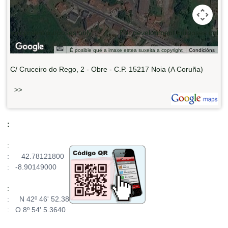
 development purposes only
For development purposes only
É posible que a imaxe estea suxeita a copyright
Condicións
C/ Cruceiro do Rego, 2 - Obre - C.P. 15217 Noia (A Coruña)
>>
:
:
: 42.78121800
: -8.90149000
:
: N 42º 46' 52.38
: O 8º 54' 5.3640