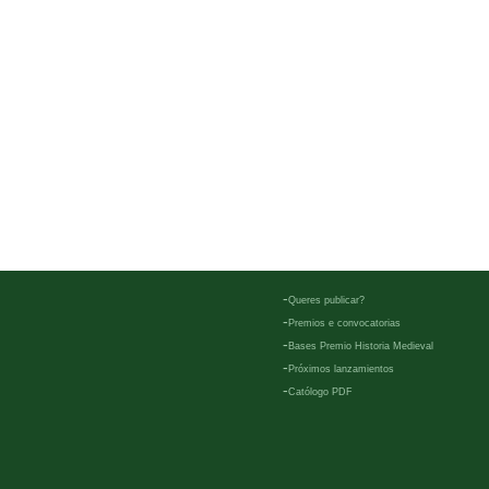
-
Queres publicar?
-
Premios e convocatorias
-
Bases Premio Historia Medieval
-
Próximos lanzamientos
-
Católogo PDF