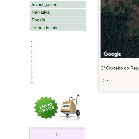
Investigación
Narrativa
Poesía
Temas locais
:.
For development purposes only
For deve
:.
:.
:.
:.
:.
C/ Cruceiro do Rego
:.
:.
>>
:.
>