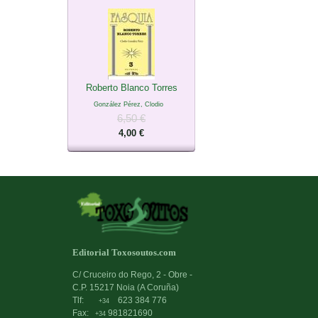
Roberto Blanco Torres
González Pérez, Clodio
6,50 €
4,00 €
Editorial Toxosoutos.com
C/ Cruceiro do Rego, 2 - Obre -
C.P. 15217 Noia (A Coruña)
Tlf:
623 384 776
+34
Fax:
981821690
+34