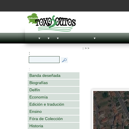
::
>
>
:
:
Banda deseñada
Biografías
Delfín
Economía
For development purposes only
For deve
Edición e tradución
Ensino
Fóra de Colección
Historia