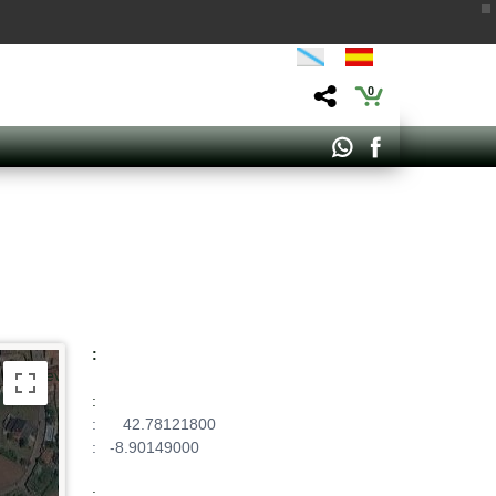
0
:
For development purposes only
:
: 42.78121800
: -8.90149000
: