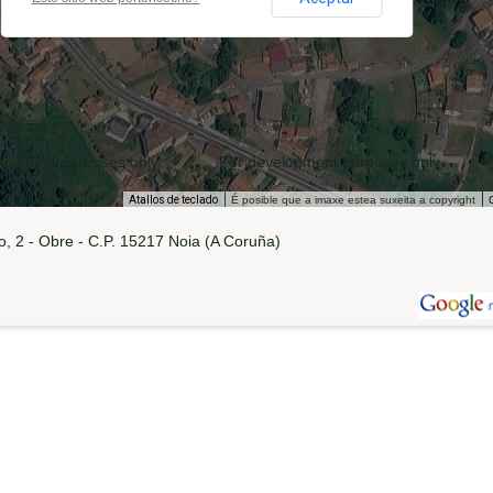
lopment purposes only
For development purposes only
Atallos de teclado
É posible que a imaxe estea suxeita a copyright
, 2 - Obre - C.P. 15217 Noia (A Coruña)