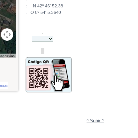
: N 42º 46' 52.38
: O 8º 54' 5.3640
:
For development purposes only
Condicións
^ Subir ^