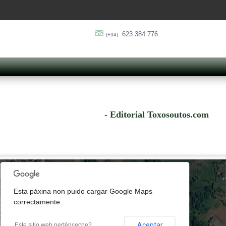
623 384 776
(+34)
- Editorial Toxosoutos.com
lopment purposes only
For development purposes only
Esta páxina non puido cargar Google Maps
correctamente.
Aceptar
Este sitio web perténceche?