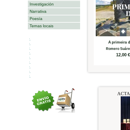
Investigación
Narrativa
Poesía
Temas locais
:.
A primeira
:.
:.
Romero Suárez
:.
12,00
:.
:.
:.
:.
:.