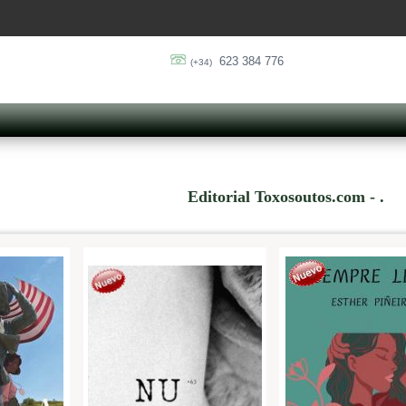
623 384 776
(+34)
Editorial Toxosoutos.com - .