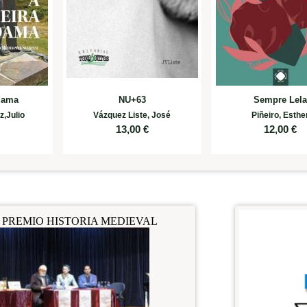
 dama
NU+63
Sempre Lel
,Julio
Vázquez Liste, José
Piñeiro, Esthe
€
13,00
€
12,00
€