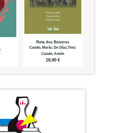
Rota dos Boieiros
a
Cando, María; De Díaz,Tino;
r
Cando, Antón
18,00
€