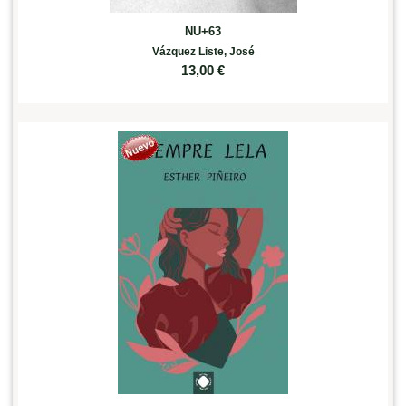
NU+63
Vázquez Liste, José
13,00
€