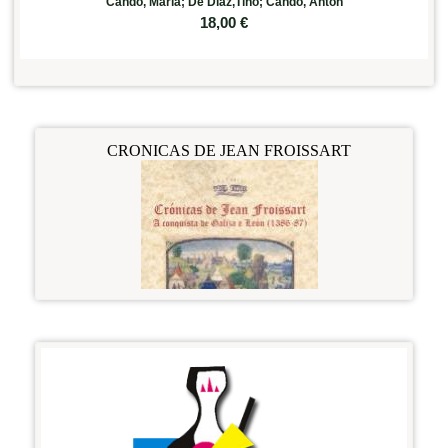
Cando, María; De Díaz,Tino; Cando, Antón
18,00
€