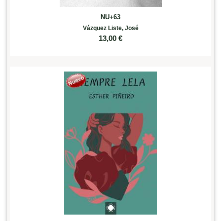
NU+63
Vázquez Liste, José
13,00
€