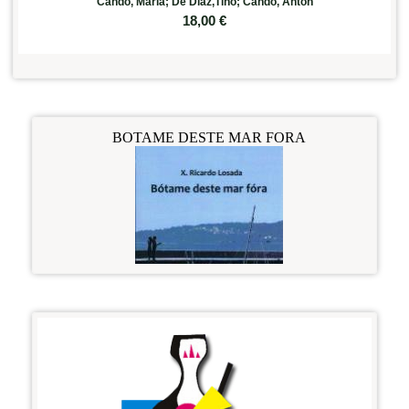
Cando, María; De Díaz,Tino; Cando, Antón
18,00
€