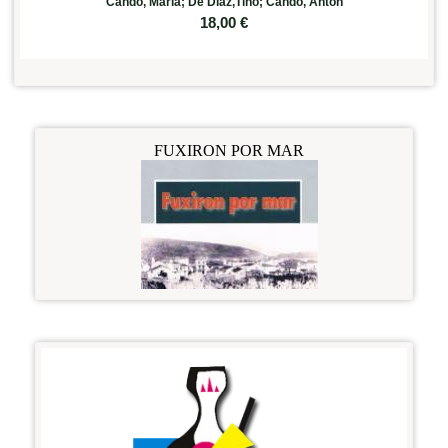
Cando, María; De Díaz,Tino; Cando, Antón
18,00
€