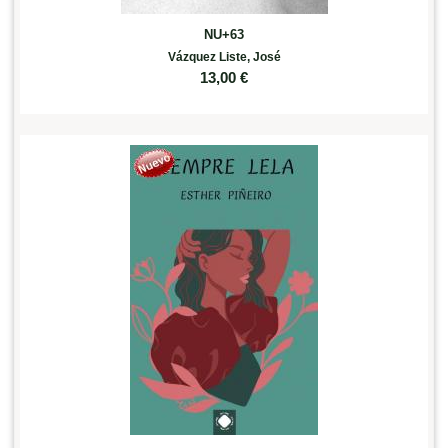
NU+63
Vázquez Liste, José
13,00
€